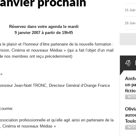
 janvier prochain
15 Juin
29 Juin
Réservez dans votre agenda le mardi
9 janvier 2007 à partir de 19h45
le plaisir et l’honneur d’être partenaire de la nouvelle formation :
ision, Cinéma et nouveaux Médias » (qui a fait l’objet d’un mail
t de nos membres ont reçu précédemment)
 »
Anth
un pa
Monsieur Jean-Noël TRONC, Directeur Général d’Orange France
ficti
ACTU
ourrier.
Olivi
autou
ociation professionnelle et qu’elle agit ainsi en partenaire de la
Toul
on, Cinéma et nouveaux Médias »
ACTU