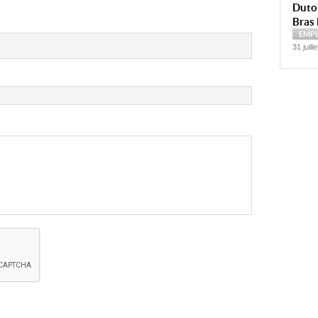
Dutoi
Bras 
EMP
31 juill