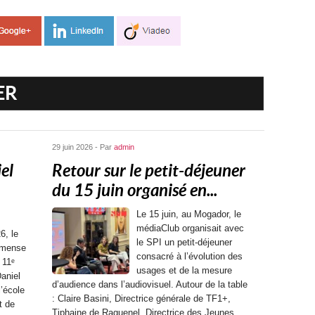
ER
29 juin 2026 - Par
admin
el
Retour sur le petit-déjeuner
du 15 juin organisé en...
Le 15 juin, au Mogador, le
médiaClub organisait avec
6, le
le SPI un petit-déjeuner
mmense
consacré à l’évolution des
 11ᵉ
usages et de la mesure
aniel
d’audience dans l’audiovisuel. Autour de la table
l’école
: Claire Basini, Directrice générale de TF1+,
t de
Tiphaine de Raguenel, Directrice des Jeunes