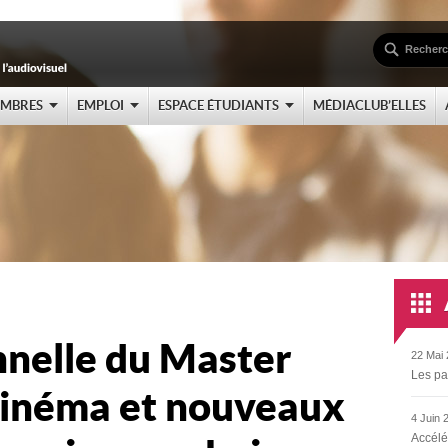
EMBRES
EMPLOI
ESPACE ÉTUDIANTS
MÉDIACLUB’ELLES
nnelle du Master
22 Mai 
Les pa
 Cinéma et nouveaux
4 Juin 
Accélé