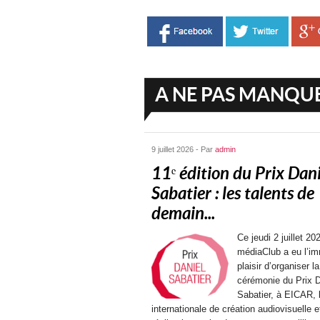
A NE PAS MANQU
9 juillet 2026 - Par
admin
11ᵉ édition du Prix Dani
Sabatier : les talents de
demain...
Ce jeudi 2 juillet 202
médiaClub a eu l’i
plaisir d’organiser la
cérémonie du Prix D
Sabatier, à EICAR, 
internationale de création audiovisuelle e