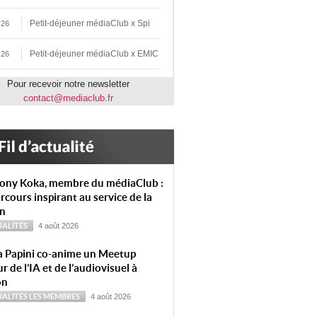
Petit-déjeuner médiaClub x Spi
 26
Petit-déjeuner médiaClub x EMIC
 26
Pour recevoir notre newsletter
contact@mediaclub.fr
ony Koka, membre du médiaClub :
rcours inspirant au service de la
on
ALITÉS
4 août 2026
a Papini co-anime un Meetup
r de l’IA et de l’audiovisuel à
on
ALITÉS
LES MEMBRES
4 août 2026