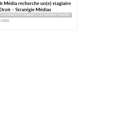
t Média recherche un(e) stagiaire
Droit – Stratégie Médias
LOI
ESPACE ÉTUDIANTS
LES OFFRES
STAGES
et 2026