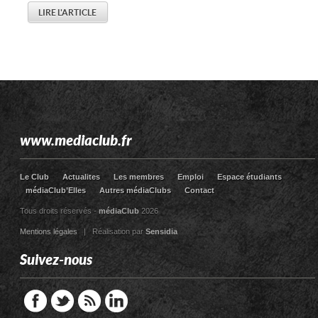
LIRE L'ARTICLE
www.mediaclub.fr
Le Club
Actualites
Les membres
Emploi
Espace étudiants
médiaClub’Elles
Autres médiaClubs
Contact
Tous droits réservés -
médiaClub
2026
Mentions légales
| Réalisation par
Sensidia
Suivez-nous