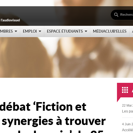
EMBRES
EMPLOI
ESPACE ÉTUDIANTS
MÉDIACLUB’ELLES
débat ‘Fiction et
22 Mai 
Les pa
 synergies à trouver
4 Juin 
Accélé