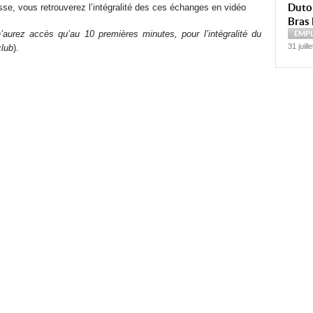
Dutoi
esse, vous retrouverez l’intégralité des ces échanges en vidéo
Bras 
’aurez accès qu’au 10 premières minutes, pour l’intégralité du
EMP
31 juill
club
).