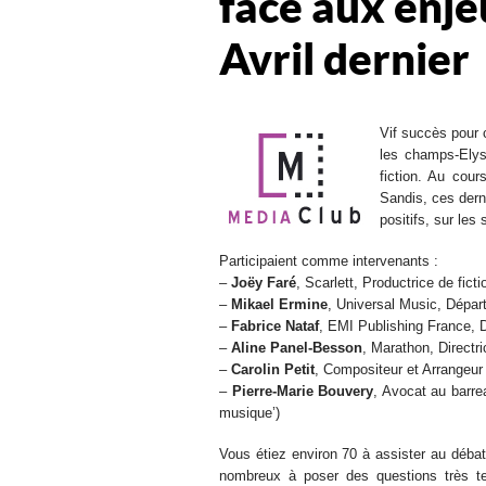
face aux enje
Avril dernier
Vif succès pour 
les champs-Elys
fiction. Au cou
Sandis, ces dern
positifs, sur les
Participaient comme intervenants :
–
Joëy Faré
, Scarlett, Productrice de fict
–
Mikael Ermine
, Universal Music, Dépa
–
Fabrice Nataf
, EMI Publishing France, 
–
Aline Panel-Besson
, Marathon, Directri
–
Carolin Petit
, Compositeur et Arrangeur
–
Pierre-Marie Bouvery
, Avocat au barre
musique’)
Vous étiez environ 70 à assister au débat 
nombreux à poser des questions très te