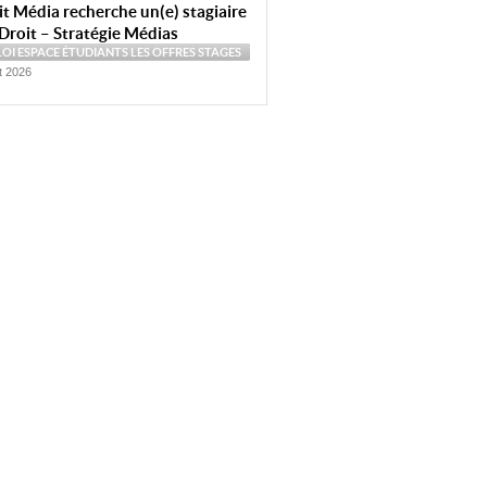
t Média recherche un(e) stagiaire
Droit – Stratégie Médias
LOI
ESPACE ÉTUDIANTS
LES OFFRES
STAGES
et 2026