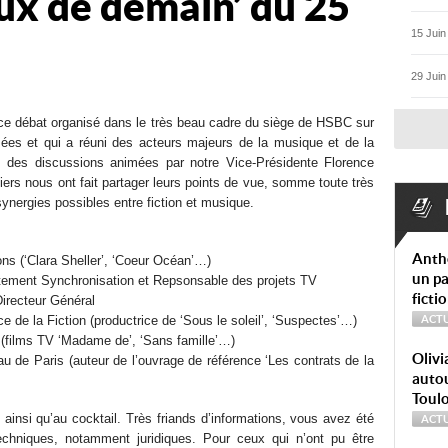
ux de demain’ du 25
15 Juin
29 Juin
ce débat organisé dans le très beau cadre du siège de HSBC sur
ées et qui a réuni des acteurs majeurs de la musique et de la
rs des discussions animées par notre Vice-Présidente Florence
iers nous ont fait partager leurs points de vue, somme toute très
 synergies possibles entre fiction et musique.
Anth
ions (‘Clara Sheller’, ‘Coeur Océan’…)
un pa
rtement Synchronisation et Repsonsable des projets TV
ficti
Directeur Général
ce de la Fiction (productrice de ‘Sous le soleil’, ‘Suspectes’…)
ACTU
 (films TV ‘Madame de’, ‘Sans famille’…)
Olivi
au de Paris (auteur de l’ouvrage de référence ‘Les contrats de la
autou
Toul
ainsi qu’au cocktail. Très friands d’informations, vous avez été
ACTU
chniques, notamment juridiques. Pour ceux qui n’ont pu être