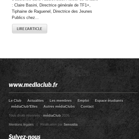
: Claire Basini, Directrice générale de TF1+,
Tiphaine de Raguenel, Directrice des Jeunes
Publics chez...
LIRE L'ARTICLE
www.mediaclub.fr
Le Club
Actualites
Les membres
Emploi
Espace étudiants
médiaClub’Elles
Autres médiaClubs
Contact
Tous droits réservés -
médiaClub
2026
Mentions légales
| Réalisation par
Sensidia
Suivez-nous