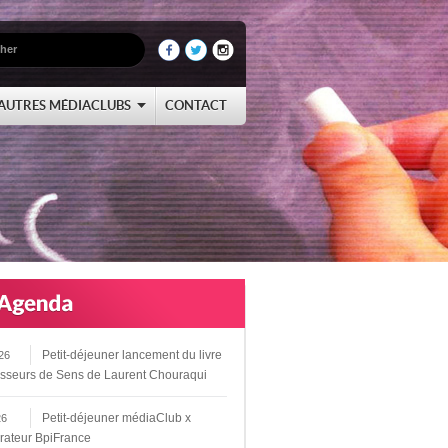
AUTRES MÉDIACLUBS
CONTACT
Petit-déjeuner lancement du livre
26
sseurs de Sens de Laurent Chouraqui
Petit-déjeuner médiaClub x
26
rateur BpiFrance