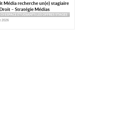
t Média recherche un(e) stagiaire
Droit – Stratégie Médias
LOI
ESPACE ÉTUDIANTS
LES OFFRES
STAGES
et 2026