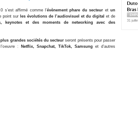
Dutoi
Bras 
0 s’est affirmé comme l’
évènement phare du secteur
et
un
EMP
e point sur
les évolutions de l’audiovisuel et du digital
et de
31 juill
ers, keynotes et des moments de networking avec des
 plus grandes sociétés du secteur
seront présents pour passer
 l’oeuvre :
Netflix, Snapchat, TikTok, Samsung
et d’autres