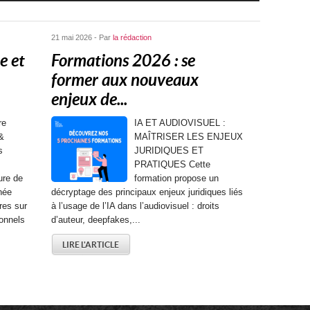
21 mai 2026 - Par
la rédaction
e et
Formations 2026 : se
former aux nouveaux
enjeux de...
re
IA ET AUDIOVISUEL :
&
MAÎTRISER LES ENJEUX
s
JURIDIQUES ET
PRATIQUES Cette
ure de
formation propose un
née
décryptage des principaux enjeux juridiques liés
res sur
à l’usage de l’IA dans l’audiovisuel : droits
onnels
d’auteur, deepfakes,...
LIRE L'ARTICLE