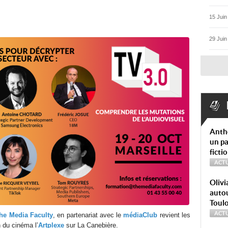
15 Juin
29 Juin
Anth
un pa
ficti
ACTU
Olivi
autou
Toul
ACTU
he Media Faculty
, en partenariat avec le
médiaClub
revient les
 du cinéma l’
Artplexe
sur La Canebière.