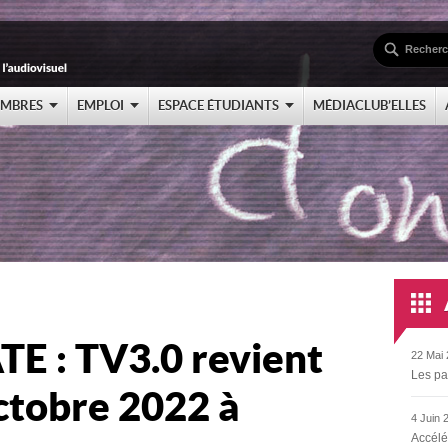
EMBRES
EMPLOI
ESPACE ÉTUDIANTS
MÉDIACLUB’ELLES
E : TV3.0 revient
22 Mai 
Les pa
octobre 2022 à
4 Juin 
Accélé