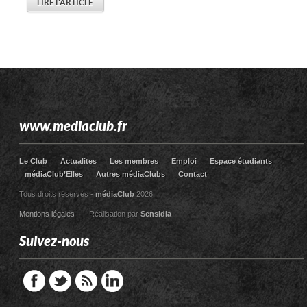
LIRE L'ARTICLE
www.mediaclub.fr
Le Club
Actualites
Les membres
Emploi
Espace étudiants
médiaClub’Elles
Autres médiaClubs
Contact
Tous droits réservés -
médiaClub
2026
Mentions légales
| Réalisation par
Sensidia
Suivez-nous