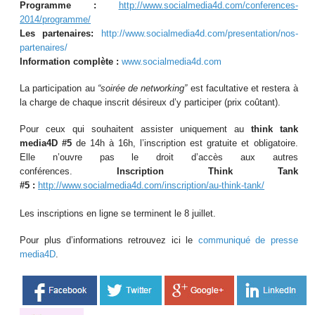
Programme :
http://www.socialmedia4d.com/conferences-
2014/programme/
Les partenaires:
http://www.socialmedia4d.com/presentation/nos-
partenaires/
Information complète :
www.socialmedia4d.com
La participation au
“soirée de networking”
est facultative et restera à
la charge de chaque inscrit désireux d’y participer (prix coûtant).
Pour ceux qui souhaitent assister uniquement au
think tank
media4D #5
de 14h à 16h, l’inscription est gratuite et obligatoire.
Elle n’ouvre pas le droit d’accès aux autres
conférences.
Inscription Think Tank
#5 :
http://www.socialmedia4d.com/inscription/au-think-tank/
Les inscriptions en ligne se terminent le 8 juillet.
Pour plus d’informations retrouvez ici le
communiqué de presse
media4D
.