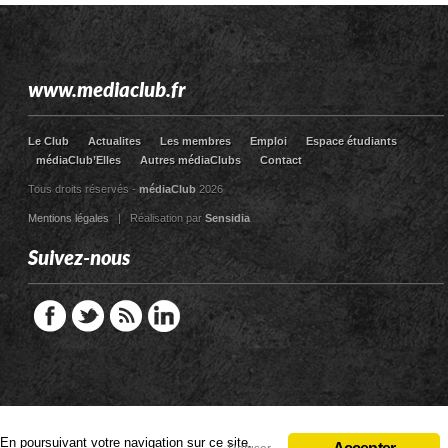
www.mediaclub.fr
Le Club
Actualites
Les membres
Emploi
Espace étudiants
médiaClub’Elles
Autres médiaClubs
Contact
Tous droits réservés -
médiaClub
2026
Mentions légales
| Réalisation par
Sensidia
Suivez-nous
En poursuivant votre navigation sur ce site,
En poursuivant votre navigation sur ce site,