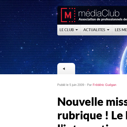
LE CLUB
ACTUALITES
LES M
Publié le 5 juin 2009 - Par
Frédéric Guégan
Nouvelle miss
rubrique ! Le