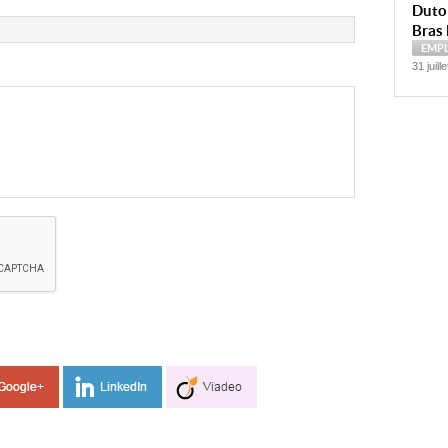
Dutoi
Bras 
EMP
31 juill