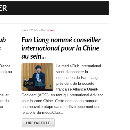
ER
7 août 2025 - Par
admin
ub
Fan Liang nommé conseiller
s
international pour la Chine
au sein...
France
Le médiaClub International
tion) au
vient d’annoncer la
nomination de Fan Liang,
président de la société
française Alliance Orient-
nal et
Occident (AOO), en tant qu’International Advisor
re du
pour la zone Chine. Cette nomination marque
ce
une nouvelle étape dans le développement des
relations du médiaClub...
LIRE L'ARTICLE