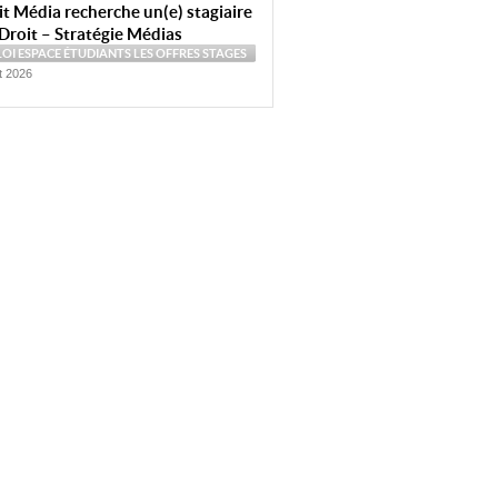
t Média recherche un(e) stagiaire
Droit – Stratégie Médias
LOI
ESPACE ÉTUDIANTS
LES OFFRES
STAGES
et 2026