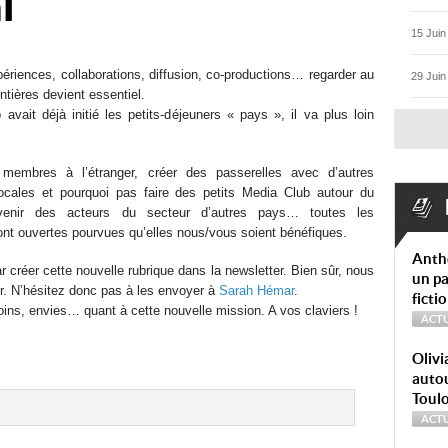
l
15 Juin
xpériences, collaborations, diffusion, co-productions… regarder au
29 Juin
ntières devient essentiel.
avait déjà initié les petits-déjeuners « pays », il va plus loin
s membres à l’étranger, créer des passerelles avec d’autres
locales et pourquoi pas faire des petits Media Club autour du
 venir des acteurs du secteur d’autres pays… toutes les
ont ouvertes pourvues qu’elles nous/vous soient bénéfiques.
Anth
créer cette nouvelle rubrique dans la newsletter. Bien sûr, nous
un pa
r. N’hésitez donc pas à les envoyer à
Sarah Hémar
.
ficti
oins, envies… quant à cette nouvelle mission. A vos claviers !
ACTU
Olivi
autou
Toul
ACTU