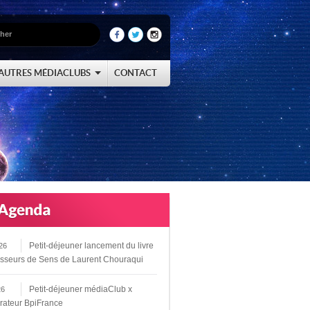
AUTRES MÉDIACLUBS
CONTACT
Petit-déjeuner lancement du livre
26
sseurs de Sens de Laurent Chouraqui
Petit-déjeuner médiaClub x
26
rateur BpiFrance