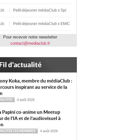
Petit-déjeuner médiaClub x Spi
 26
Petit-déjeuner médiaClub x EMIC
 26
Pour recevoir notre newsletter
contact@mediaclub.fr
ony Koka, membre du médiaClub :
rcours inspirant au service de la
on
ALITÉS
4 août 2026
a Papini co-anime un Meetup
r de l’IA et de l’audiovisuel à
on
ALITÉS
LES MEMBRES
4 août 2026