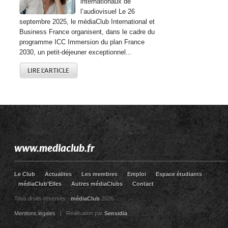
internationaux de
l’audiovisuel Le 26
septembre 2025, le médiaClub International et
Business France organisent, dans le cadre du
programme ICC Immersion du plan France
2030, un petit-déjeuner exceptionnel...
LIRE L'ARTICLE
www.mediaclub.fr
Le Club
Actualites
Les membres
Emploi
Espace étudiants
médiaClub’Elles
Autres médiaClubs
Contact
Tous droits réservés -
médiaClub
2026
Mentions légales
| Réalisation par
Sensidia