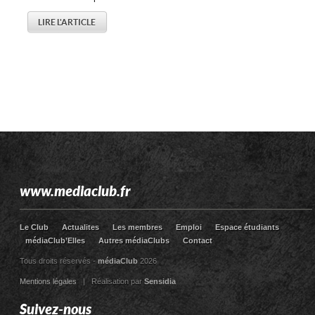
LIRE L'ARTICLE
www.mediaclub.fr
Le Club
Actualites
Les membres
Emploi
Espace étudiants
médiaClub’Elles
Autres médiaClubs
Contact
Tous droits réservés -
médiaClub
2026
Mentions légales
| Réalisation par
Sensidia
Suivez-nous