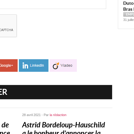
Dutoi
Bras 
EMP
31 juill
ER
28 avril 2021 - Par
la rédaction
 de
Astrid Bordeloup-Hauschild
ance
a le bonheur d’annoncer la...