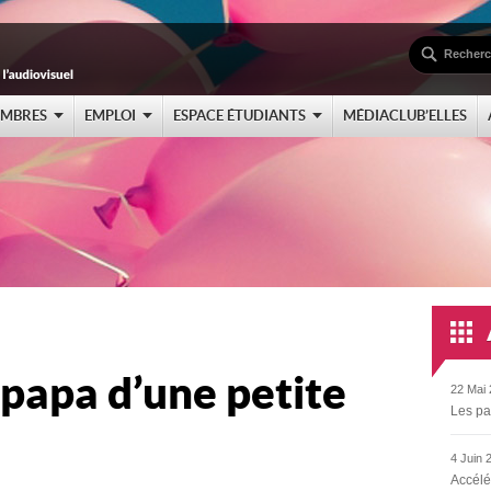
EMBRES
EMPLOI
ESPACE ÉTUDIANTS
MÉDIACLUB’ELLES
 papa d’une petite
22 Mai 
Les pa
4 Juin 
Accélé