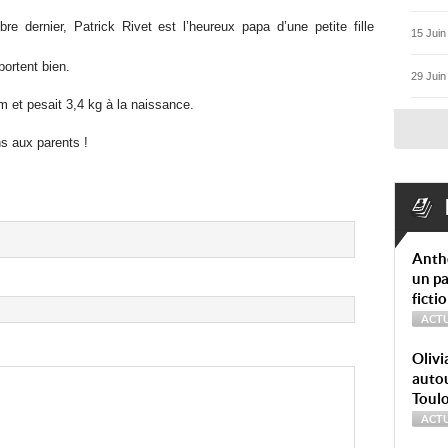
e dernier, Patrick Rivet est l’heureux papa d’une petite fille
15 Juin
ortent bien.
29 Juin
 et pesait 3,4 kg à la naissance.
ns aux parents !
Anth
un pa
ficti
ACTU
Olivi
autou
Toul
ACTU