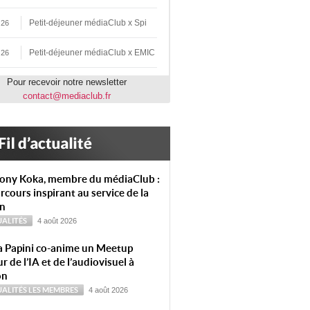
Petit-déjeuner médiaClub x Spi
 26
Petit-déjeuner médiaClub x EMIC
 26
Pour recevoir notre newsletter
contact@mediaclub.fr
ony Koka, membre du médiaClub :
rcours inspirant au service de la
on
ALITÉS
4 août 2026
a Papini co-anime un Meetup
r de l’IA et de l’audiovisuel à
on
ALITÉS
LES MEMBRES
4 août 2026