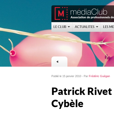
LE CLUB
ACTUALITES
LES M
Publié le 15 janvier 2010 - Par
Frédéric Guégan
Patrick Rivet
Cybèle