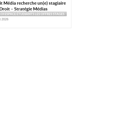
t Média recherche un(e) stagiaire
Droit – Stratégie Médias
LOI
ESPACE ÉTUDIANTS
LES OFFRES
STAGES
et 2026