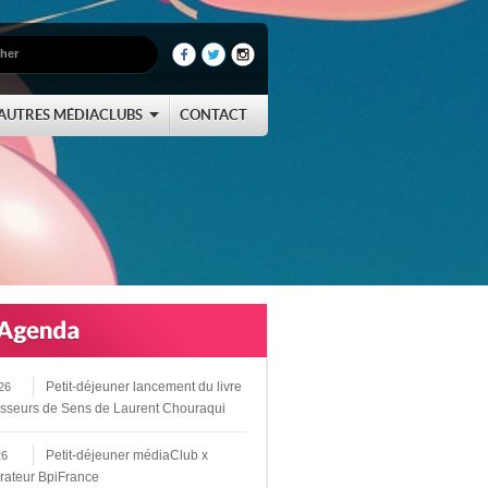
AUTRES MÉDIACLUBS
CONTACT
Petit-déjeuner lancement du livre
26
sseurs de Sens de Laurent Chouraqui
Petit-déjeuner médiaClub x
26
rateur BpiFrance