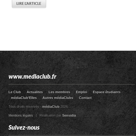
LIRE L'ARTICLE
www.mediaclub.fr
Le Club
Actualites
Les membres
Emploi
Espace étudiants
médiaClub’Elles
Autres médiaClubs
Contact
Tous droits réservés -
médiaClub
2026
Mentions légales
| Réalisation par
Sensidia
Suivez-nous