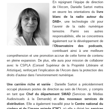
En rejoignant l’équipe de direction
de l’Arcom, Danielle Sartori mettra
en œuvre les orientations du
livre
blanc de la radio autour du
DAB+
, une technologie clé pour
l’avenir de la radio numérique
terrestre. Parmi ses autres
responsabilités, elle se concentrera
également sur le développement de
l’
Observatoire des podcasts
,
contribuant ainsi à une meilleure
compréhension et une promotion accrue de cette forme de contenu
en pleine expansion. De plus, elle aura pour mission de collaborer
avec le CSPLA (Conseil Supérieur de la Propriété Littéraire et
Artistique), renforçant l’implication de l’Arcom dans la protection des
droits d’auteur dans l’environnement numérique.
Une carrière riche et variée
: Danielle Sartori a précédemment
occupé plusieurs postes de direction au sein de l’Arcom, y compris
en tant que
Chef du département SMAD
(Services de Médias
Audiovisuels à la Demande) et
des nouveaux services de
distribution
. Elle a également travaillé pour le
Centre national du
cinéma et de l’image animée (CNC),
où elle a dirigé les
services