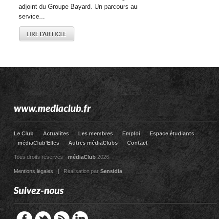
adjoint du Groupe Bayard. Un parcours au
service...
LIRE L'ARTICLE
www.mediaclub.fr
Le Club
Actualites
Les membres
Emploi
Espace étudiants
médiaClub’Elles
Autres médiaClubs
Contact
Tous droits réservés -
médiaClub
2026
Mentions légales
| Réalisation par
Sensidia
Suivez-nous