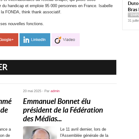
Dutoi
r du handicap et emploie 95 000 personnes en France. Isabelle
Bras 
 la FONDA, think thank associatif.
EMP
31 juill
 ses nouvelles fonctions.
ER
20 mai 2025 - Par
admin
ommé
Emmanuel Bonnet élu
 de
président de la Fédération
des Médias...
ance a
Le 11 avril dernier, lors de
ion de
l'Assemblée générale de la