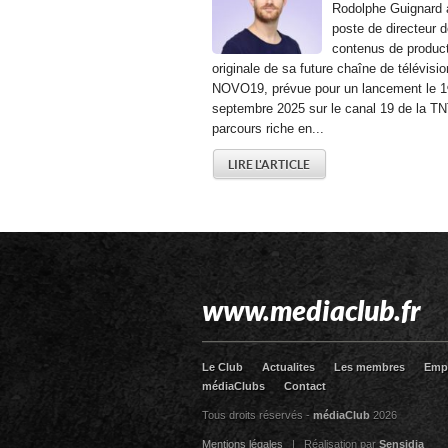
Rodolphe Guignard 
poste de directeur 
contenus de produc
originale de sa future chaîne de télévisio
NOVO19, prévue pour un lancement le 1
septembre 2025 sur le canal 19 de la TN
parcours riche en...
LIRE L'ARTICLE
www.mediaclub.fr
Le Club
Actualites
Les membres
Emp
médiaClubs
Contact
Tous droits réservés -
médiaClub
2026
Mentions légales
| Réalisation par
Sensidia