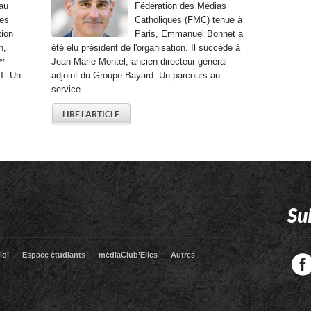
au
Fédération des Médias
des
Catholiques (FMC) tenue à
tion
Paris, Emmanuel Bonnet a
n,
été élu président de l'organisation. Il succède à
ᵉʳ
Jean-Marie Montel, ancien directeur général
T. Un
adjoint du Groupe Bayard. Un parcours au
service...
LIRE L'ARTICLE
Su
loi
Espace étudiants
médiaClub’Elles
Autres
Facebook
Twitter
RSS
LinkedIn