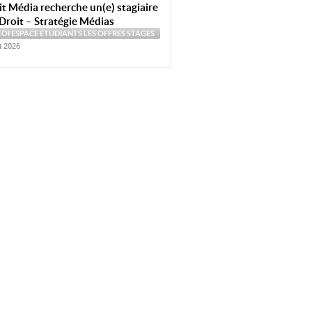
t Média recherche un(e) stagiaire
Droit – Stratégie Médias
LOI
ESPACE ÉTUDIANTS
LES OFFRES
STAGES
et 2026