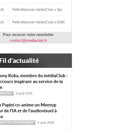
Petit-déjeuner médiaClub x Spi
 26
Petit-déjeuner médiaClub x EMIC
 26
Pour recevoir notre newsletter
contact@mediaclub.fr
ony Koka, membre du médiaClub :
rcours inspirant au service de la
on
ALITÉS
4 août 2026
a Papini co-anime un Meetup
r de l’IA et de l’audiovisuel à
on
ALITÉS
LES MEMBRES
4 août 2026