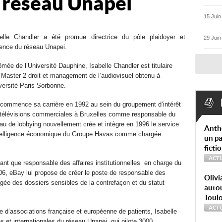
u réseau Unapei
15 Juin
elle Chandler a été promue directrice du pôle plaidoyer et
29 Juin
uence du réseau Unapei.
ômée de l’Université Dauphine, Isabelle Chandler est titulaire
 Master 2 droit et management de l’audiovisuel obtenu à
iversité Paris Sorbonne.
 commence sa carrière en 1992 au sein du groupement d’intérêt
télévisions commerciales à Bruxelles comme responsable du
au de lobbying nouvellement crée et intègre en 1996 le service
Anth
telligence économique du Groupe Havas comme chargée
un pa
ficti
ACTU
tant que responsable des affaires institutionnelles en charge du
006, eBay lui propose de créer le poste de responsable des
Olivi
rgée des dossiers sensibles de la contrefaçon et du statut
autou
Toul
ACTU
e d’associations française et européenne de patients, Isabelle
es et internationales du réseau Unapei, qui pilote 3000