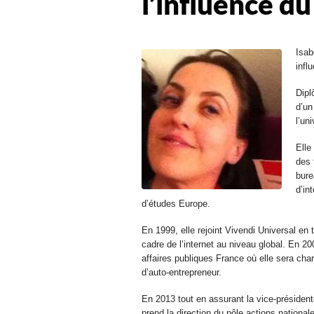
l’influence d
Isab
infl
Dipl
d’un
l’un
Elle
des 
bure
d’in
d’études Europe.
En 1999, elle rejoint Vivendi Universal en 
cadre de l’internet au niveau global. En 2
affaires publiques France où elle sera cha
d’auto-entrepreneur.
En 2013 tout en assurant la vice-président
prend la direction du pôle actions national