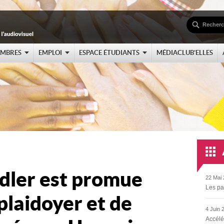
EMBRES
EMPLOI
ESPACE ÉTUDIANTS
MÉDIACLUB’ELLES
ndler est promue
22 Mai 
Les pa
 plaidoyer et de
4 Juin 
Accélé