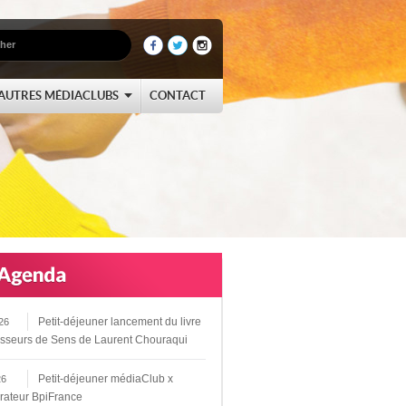
AUTRES MÉDIACLUBS
CONTACT
Petit-déjeuner lancement du livre
26
sseurs de Sens de Laurent Chouraqui
Petit-déjeuner médiaClub x
26
rateur BpiFrance