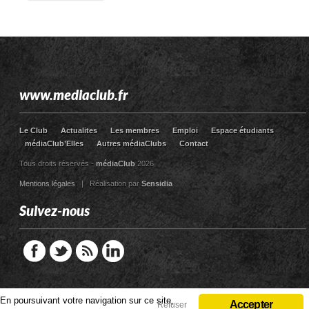
www.mediaclub.fr
Le Club
Actualites
Les membres
Emploi
Espace étudiants
médiaClub’Elles
Autres médiaClubs
Contact
Tous droits réservés -
médiaClub
2026
Mentions légales
| Réalisation par
Sensidia
Suivez-nous
En poursuivant votre navigation sur ce site,
En poursuivant votre navigation sur ce site,
Accepter
Accepter
Refuser
Refuser