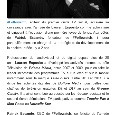
#Followatch
,
éditeur du premier guide TV social, accélère sa
croissance avec l’arrivée de
Laurent Esposito
comme actionnaire
et dirigeant à l’occasion d’une première levée de fonds. Aux côtés
de
Patrick Escande,
fondateur de
#Followatch
, il sera
particulièrement en charge de la stratégie et du développement de
la société, créée il y a 2 ans.
Professionnel de l’audiovisuel et du digital depuis plus de 20
ans,
Laurent Esposito
a développé les activités Internet du pôle
Télévision de
Prisma Média
, entre 2007 et 2009, pour en faire le
leader incontesté des programmes TV sur le Web et sur le mobile
notamment sous la marque
Télé-Loisirs
. Entre 2010 et 2014, il a
dirigé les activités digitales de
Bolloré Média
, puis celles des
chaînes de télévision gratuites
D8
et
D17
au sein du
Groupe
Canal+
. Il a ainsi contribué au succès sur les réseaux sociaux et le
second écran d’émissions TV participatives comme
Touche Pas à
Mon Poste
ou
Nouvelle Star
.
Patrick Escande
, CEO de
#Followatch
, se félicite de l’arrivée