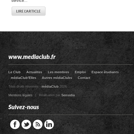
service...
LIRE L'ARTICLE
www.mediaclub.fr
Le Club
Actualites
Les membres
Emploi
Espace étudiants
médiaClub’Elles
Autres médiaClubs
Contact
Tous droits réservés -
médiaClub
2026
Mentions légales
| Réalisation par
Sensidia
Suivez-nous