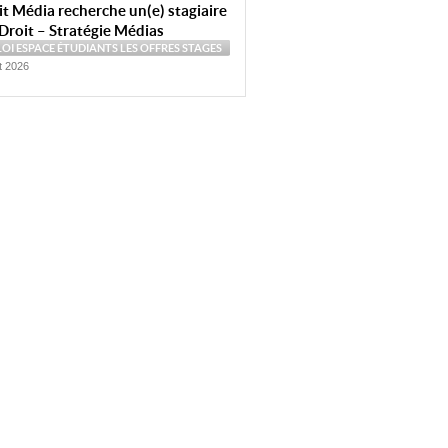
t Média recherche un(e) stagiaire
Droit – Stratégie Médias
LOI
ESPACE ÉTUDIANTS
LES OFFRES
STAGES
et 2026