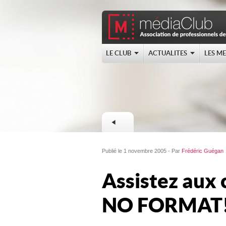
LE CLUB
ACTUALITES
LES M
Publié le 1 novembre 2005 - Par
Frédéric Guégan
Assistez aux c
NO FORMAT! à