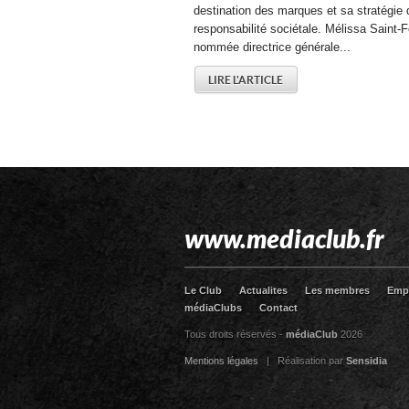
destination des marques et sa stratégie 
responsabilité sociétale. Mélissa Saint-F
nommée directrice générale...
LIRE L'ARTICLE
www.mediaclub.fr
Le Club
Actualites
Les membres
Emp
médiaClubs
Contact
Tous droits réservés -
médiaClub
2026
Mentions légales
| Réalisation par
Sensidia