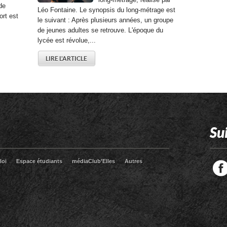
de
Léo Fontaine. Le synopsis du long-métrage est
ort est
le suivant : Après plusieurs années, un groupe
de jeunes adultes se retrouve. L'époque du
lycée est révolue,...
LIRE L'ARTICLE
Su
loi
Espace étudiants
médiaClub’Elles
Autres
Facebook
Twitter
RSS
LinkedIn