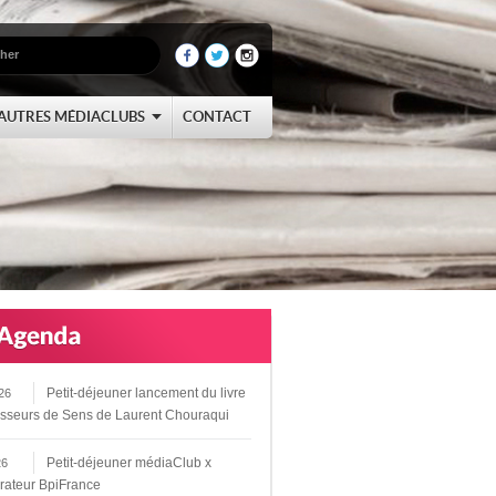
AUTRES MÉDIACLUBS
CONTACT
Petit-déjeuner lancement du livre
26
sseurs de Sens de Laurent Chouraqui
Petit-déjeuner médiaClub x
26
rateur BpiFrance