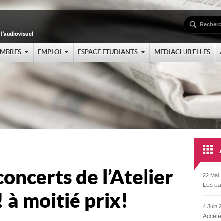
EMBRES
EMPLOI
ESPACE ÉTUDIANTS
MÉDIACLUB’ELLES
oncerts de l’Atelier
22 Mai 
Les pa
 moitié prix!
4 Juin 
Accélé