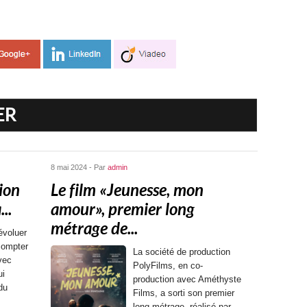
ER
8 mai 2024 - Par
admin
ion
Le film « Jeunesse, mon
..
amour », premier long
métrage de...
évoluer
compter
La société de production
vec
PolyFilms, en co-
ui
production avec Améthyste
 du
Films, a sorti son premier
long-métrage, réalisé par