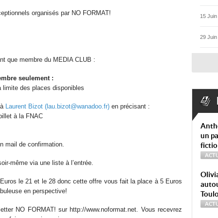
exceptionnels organisés par NO FORMAT!
15 Juin
29 Juin
 tant que membre du MEDIA CLUB :
vembre seulement :
a limite des places disponibles
 à
Laurent Bizot (lau.bizot@wanadoo.fr)
en précisant :
billet à la FNAC
Anth
un pa
un mail de confirmation.
ficti
ACTU
 soir-même via une liste à l’entrée.
Olivi
Euros le 21 et le 28 donc cette offre vous fait la place à 5 Euros
autou
abuleuse en perspective!
Toul
ACTU
sletter NO FORMAT! sur http://www.noformat.net. Vous recevrez