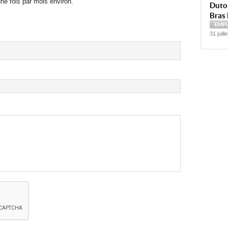
ne fois par mois environ.
Dutoi
Bras 
EMP
31 juill