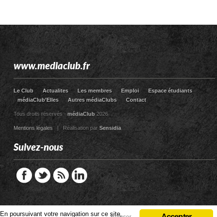
www.mediaclub.fr
Le Club
Actualites
Les membres
Emploi
Espace étudiants
médiaClub’Elles
Autres médiaClubs
Contact
Tous droits réservés -
médiaClub
2026
Mentions légales
| Réalisation par
Sensidia
Suivez-nous
En poursuivant votre navigation sur ce site,
En poursuivant votre navigation sur ce site,
Accepter
Accepter
Refuser
Refuser