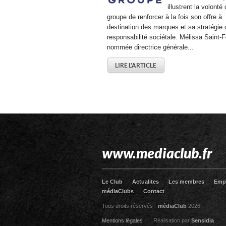
illustrent la volonté
groupe de renforcer à la fois son offre à
destination des marques et sa stratégie 
responsabilité sociétale. Mélissa Saint-F
nommée directrice générale...
LIRE L'ARTICLE
www.mediaclub.fr
Le Club
Actualites
Les membres
Emp
médiaClubs
Contact
Tous droits réservés -
médiaClub
2026
Mentions légales
| Réalisation par
Sensidia