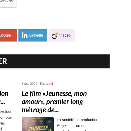
ER
8 mai 2024 - Par
admin
ion
Le film « Jeunesse, mon
..
amour », premier long
métrage de...
évoluer
compter
La société de production
vec
PolyFilms, en co-
ui