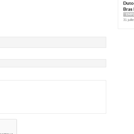
Dutoi
Bras 
EMP
31 juill