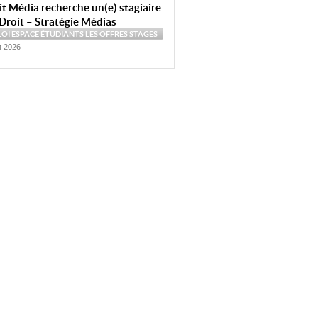
t Média recherche un(e) stagiaire
Droit – Stratégie Médias
LOI
ESPACE ÉTUDIANTS
LES OFFRES
STAGES
et 2026