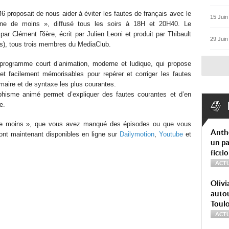
6 proposait de nous aider à éviter les fautes de français avec le
15 Juin
ne de moins », diffusé tous les soirs à 18H et 20H40. Le
ar Clément Rière, écrit par Julien Leoni et produit par Thibault
29 Juin
s), tous trois membres du MediaClub.
rogramme court d’animation, moderne et ludique, qui propose
t facilement mémorisables pour repérer et corriger les fautes
maire et de syntaxe les plus courantes.
phisme animé permet d’expliquer des fautes courantes et d’en
e.
de moins », que vous avez manqué des épisodes ou que vous
Anth
sont maintenant disponibles en ligne sur
Dailymotion
,
Youtube
et
un pa
ficti
ACTU
Olivi
autou
Toul
ACTU