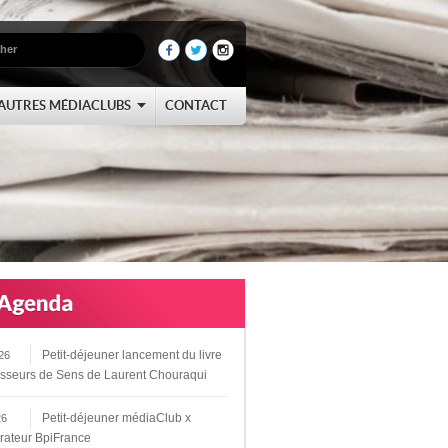
AUTRES MÉDIACLUBS
CONTACT
Petit-déjeuner lancement du livre
26
sseurs de Sens de Laurent Chouraqui
Petit-déjeuner médiaClub x
26
rateur BpiFrance