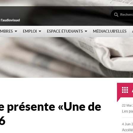
EMBRES
EMPLOI
ESPACE ÉTUDIANTS
MÉDIACLUB’ELLES
e présente « Une de
22 Mai 
Les pa
6
4 Juin 
Accélé