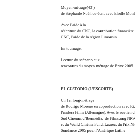
Moyen-métrage(43’)
de Stéphanie Noël, co-écrit avec Elodie Monl
Avec l’aide à la
réécriture du CNC, la contribution financière
CNC, l’aide de la région Limousin.
En tournage.
Lecture du scénario aux
rencontres du moyen-métrage de Brive 2005
EL CUSTODIO (L’ESCORTE)
Un 1
er
long-métrage
de Rodrigo Moreno en coproduction avec Riz
Pandora Films (Allemagne). Avec le soutien 
Sud Cinéma, d’Ibermédia, de Filmstung NR
et du World Cinéma Fund. Lauréat du Prix
N
Sundance 2005
pour l’Amérique Latine