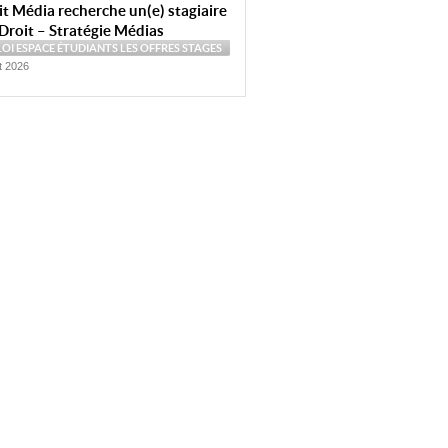
t Média recherche un(e) stagiaire
Droit – Stratégie Médias
LOI
ESPACE ÉTUDIANTS
LES OFFRES
STAGES
et 2026