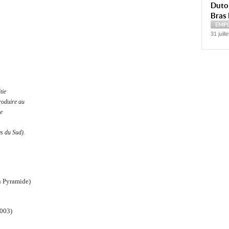
Dutoi
Bras 
EMP
31 juill
tie
roduire au
de
s du Sud).
on Pyramide
)
2003)