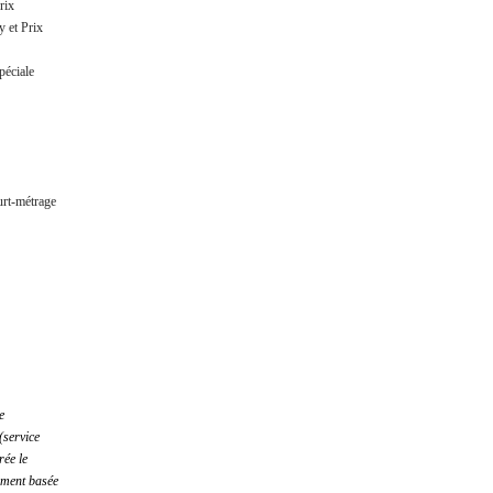
rix
y et Prix
péciale
urt-métrage
e
(service
ée le
ement basée