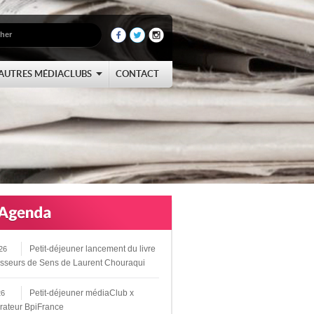
AUTRES MÉDIACLUBS
CONTACT
Petit-déjeuner lancement du livre
26
sseurs de Sens de Laurent Chouraqui
Petit-déjeuner médiaClub x
26
rateur BpiFrance