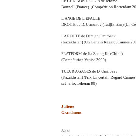
LE CHIGNON D’OLGA de Jérôme
Bonnell (France) (Compétition Rotterdam 2
L’ANGE DE L’EPAULE
DROITE de D. Usmonov (Tadjikistan) (Un Cer
LA ROUTE de Darejan Omirbaev
(Kazakhstan) (Un Certain Regard, Cannes 20
PLATFORM de Jia Zhang Ke (Chine)
(Compétition Venise 2000)
TUEUR A GAGES de D. Omirbaev
(Kazakhstan) (Prix Un certain Regard Cannes
scénario, Téhéran 99)
Juliette
Grandmont
Après