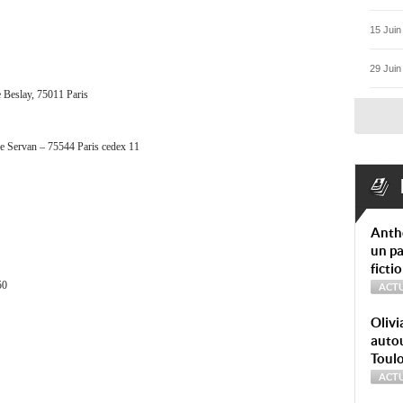
15 Juin
29 Juin
 Beslay, 75011 Paris
rue Servan – 75544 Paris cedex 11
Anth
un pa
ficti
50
ACTU
Olivi
autou
Toul
ACTU