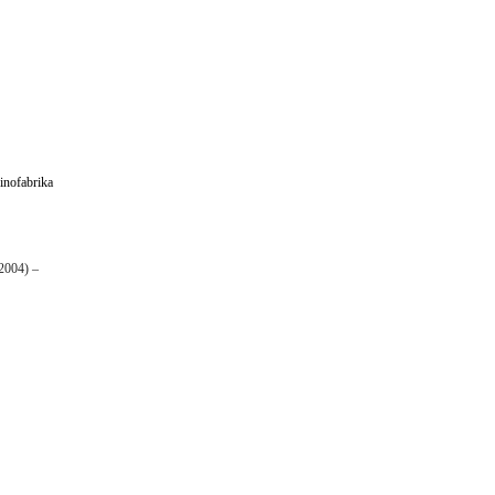
inofabrika
(2004) –