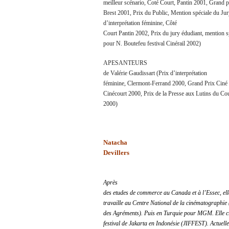
meilleur scénario, Coté Court, Pantin 2001, Grand p
Brest 2001, Prix du Public, Mention spéciale du Jur
d’interprétation féminine, Côté
Court Pantin 2002, Prix du jury édudiant, mention s
pour N. Boutefeu festival Cinérail 2002)
APESANTEURS
de Valérie Gaudissart (Prix d’interprétation
féminine, Clermont-Ferrand 2000, Grand Prix Ciné
Cinécourt 2000, Prix de la Presse aux Lutins du Co
2000)
Natacha
Devillers
Après
des etudes de commerce au Canada et à l’Essec, ell
travaille au Centre National de la cinématographie 
des Agréments). Puis en Turquie pour MGM. Elle cr
festival de Jakarta en Indonésie (JIFFEST). Actuell