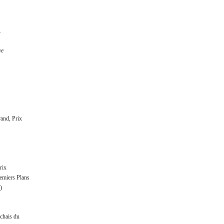
.
ve
rand, Prix
rix
remiers Plans
)
chais du