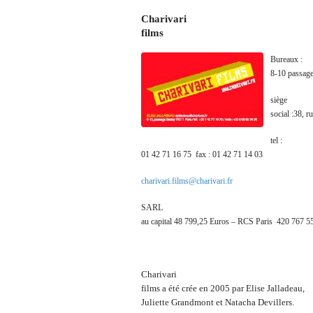
Charivari
films
Bureaux :
8-10 passage
siège
social :38, 
tel :
01 42 71 16 75 fax : 01 42 71 14 03
charivari.films@charivari.fr
SARL
au capital 48 799,25 Euros – RCS Paris 420 767 5
Charivari
films a été crée en 2005 par Elise Jalladeau,
Juliette Grandmont et Natacha Devillers.