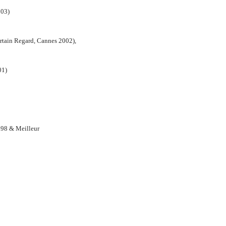
003)
tain Regard, Cannes 2002),
01)
 98 & Meilleur