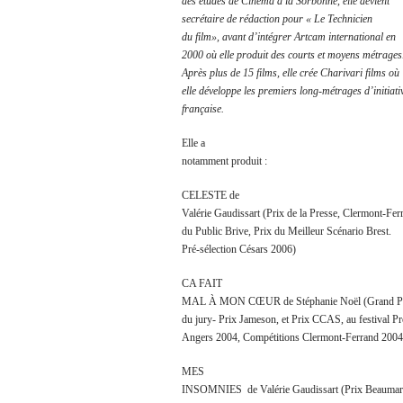
des études de Cinéma à la Sorbonne, elle devient
secrétaire de rédaction pour « Le Technicien
du film», avant d’intégrer Artcam international en
2000 où elle produit des courts et moyens métrages
Après plus de 15 films, elle crée Charivari films où
elle développe les premiers long-métrages d’initiati
française.
Elle a
notamment produit :
CELESTE de
Valérie Gaudissart (Prix de la Presse, Clermont-Fer
du Public Brive, Prix du Meilleur Scénario Brest.
Pré-sélection Césars 2006)
CA FAIT
MAL À MON CŒUR de Stéphanie Noël (Grand P
du jury- Prix Jameson, et Prix CCAS, au festival P
Angers 2004, Compétitions Clermont-Ferrand 2004
MES
INSOMNIES de Valérie Gaudissart (Prix Beaumar