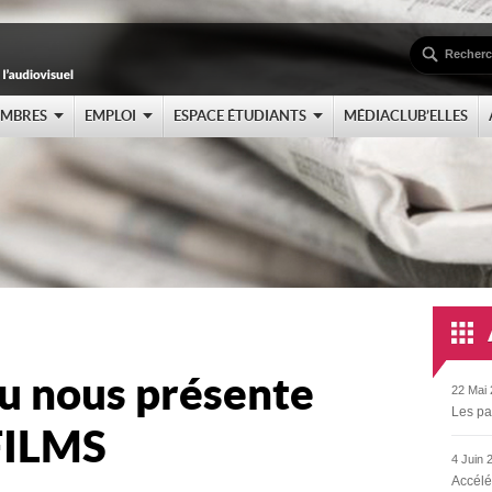
EMBRES
EMPLOI
ESPACE ÉTUDIANTS
MÉDIACLUB’ELLES
au nous présente
22 Mai 
Les pa
FILMS
4 Juin 
Accélé