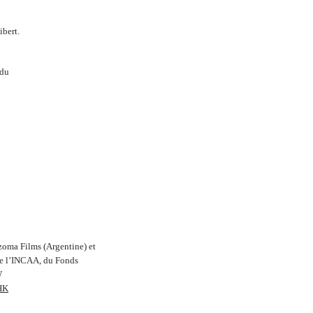
ibert.
 du
oma Films (Argentine) et
de l’INCAA, du Fonds
W
HK