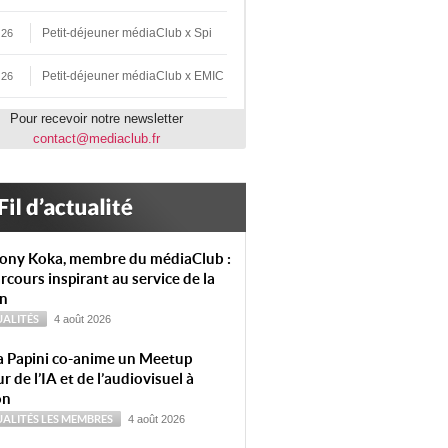
Petit-déjeuner médiaClub x Spi
 26
Petit-déjeuner médiaClub x EMIC
 26
Pour recevoir notre newsletter
contact@mediaclub.fr
ony Koka, membre du médiaClub :
rcours inspirant au service de la
on
ALITÉS
4 août 2026
a Papini co-anime un Meetup
r de l’IA et de l’audiovisuel à
on
ALITÉS
LES MEMBRES
4 août 2026