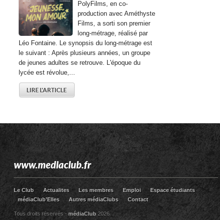
PolyFilms, en co-
production avec Améthyste
Films, a sorti son premier
long-métrage, réalisé par
Léo Fontaine. Le synopsis du long-métrage est
le suivant : Après plusieurs années, un groupe
de jeunes adultes se retrouve. L'époque du
lycée est révolue,...
LIRE L'ARTICLE
www.mediaclub.fr
Le Club
Actualites
Les membres
Emploi
Espace étudiants
médiaClub’Elles
Autres médiaClubs
Contact
Tous droits réservés -
médiaClub
2026