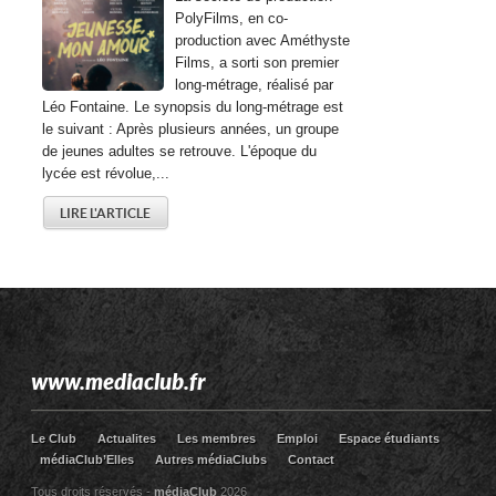
PolyFilms, en co-
production avec Améthyste
Films, a sorti son premier
long-métrage, réalisé par
Léo Fontaine. Le synopsis du long-métrage est
le suivant : Après plusieurs années, un groupe
de jeunes adultes se retrouve. L'époque du
lycée est révolue,...
LIRE L'ARTICLE
www.mediaclub.fr
Le Club
Actualites
Les membres
Emploi
Espace étudiants
médiaClub’Elles
Autres médiaClubs
Contact
Tous droits réservés -
médiaClub
2026