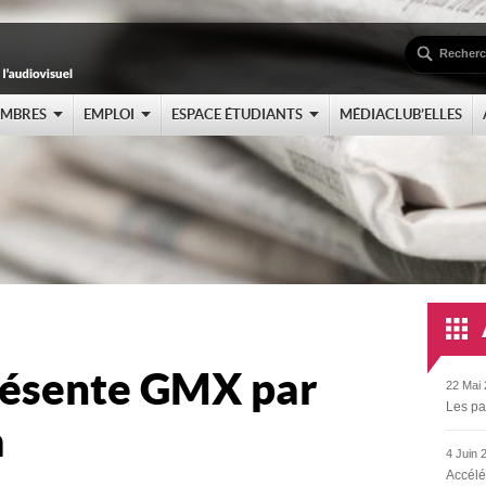
EMBRES
EMPLOI
ESPACE ÉTUDIANTS
MÉDIACLUB’ELLES
présente GMX par
22 Mai 
Les pa
a
4 Juin 
Accélé