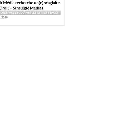
t Média recherche un(e) stagiaire
Droit – Stratégie Médias
LOI
ESPACE ÉTUDIANTS
LES OFFRES
STAGES
et 2026