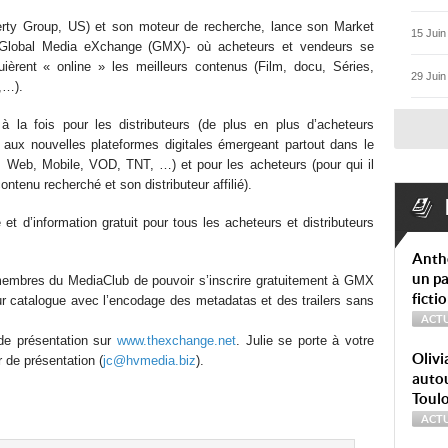
erty Group, US) et son moteur de recherche, lance son Market
15 Juin
e Global Media eXchange (GMX)- où acheteurs et vendeurs se
uièrent « online » les meilleurs contenus (Film, docu, Séries,
29 Juin
,…).
 la fois pour les distributeurs (de plus en plus d’acheteurs
 aux nouvelles plateformes digitales émergeant partout dans le
Web, Mobile, VOD, TNT, …) et pour les acheteurs (pour qui il
ontenu recherché et son distributeur affilié).
t d’information gratuit pour tous les acheteurs et distributeurs
Anth
un pa
 membres du MediaClub de pouvoir s’inscrire gratuitement à GMX
ficti
eur catalogue avec l’encodage des metadatas et des trailers sans
ACTU
 de présentation sur
www.thexchange.net
. Julie se porte à votre
Olivi
r de présentation (
jc@hvmedia.biz
).
autou
Toul
ACTU