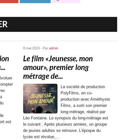
ER
8 mai 2024 - Par
admin
ion
Le film « Jeunesse, mon
..
amour », premier long
métrage de...
évoluer
compter
La société de production
vec
PolyFilms, en co-
ui
production avec Améthyste
 du
Films, a sorti son premier
long-métrage, réalisé par
de
Léo Fontaine. Le synopsis du long-métrage est
ort est
le suivant : Après plusieurs années, un groupe
de jeunes adultes se retrouve. L'époque du
lycée est révolue,...