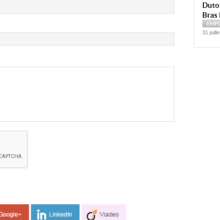
Dutoi
Bras 
EMP
31 juill