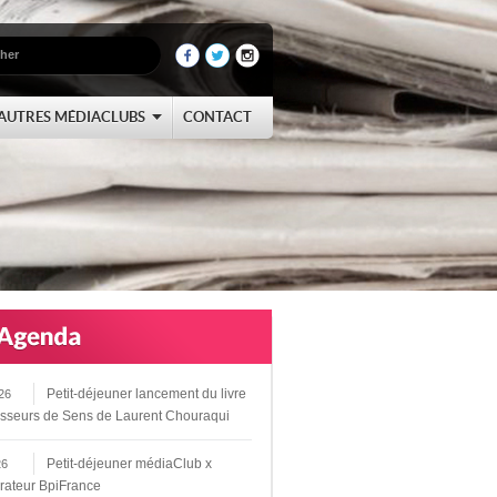
AUTRES MÉDIACLUBS
CONTACT
Petit-déjeuner lancement du livre
26
sseurs de Sens de Laurent Chouraqui
Petit-déjeuner médiaClub x
26
rateur BpiFrance