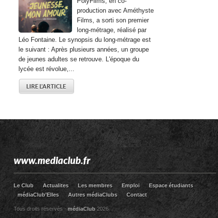
PolyFilms, en co-
production avec Améthyste
Films, a sorti son premier
long-métrage, réalisé par
Léo Fontaine. Le synopsis du long-métrage est
le suivant : Après plusieurs années, un groupe
de jeunes adultes se retrouve. L'époque du
lycée est révolue,...
LIRE L'ARTICLE
www.mediaclub.fr
Le Club
Actualites
Les membres
Emploi
Espace étudiants
médiaClub’Elles
Autres médiaClubs
Contact
Tous droits réservés -
médiaClub
2026