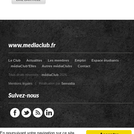
www.mediaclub.fr
Le Club
Actualites
Les membres
Emploi
Espace étudiants
médiaClub’Elles
Autres médiaClubs
Contact
Tous droits réservés -
médiaClub
2026
Mentions légales
| Réalisation par
Sensidia
Suivez-nous
En poursuivant votre navigation sur ce site,
En poursuivant votre navigation sur ce site,