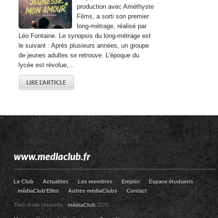
production avec Améthyste
Films, a sorti son premier
long-métrage, réalisé par
Léo Fontaine. Le synopsis du long-métrage est
le suivant : Après plusieurs années, un groupe
de jeunes adultes se retrouve. L'époque du
lycée est révolue,...
LIRE L'ARTICLE
www.mediaclub.fr
Le Club
Actualites
Les membres
Emploi
Espace étudiants
médiaClub’Elles
Autres médiaClubs
Contact
Tous droits réservés -
médiaClub
2026