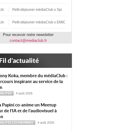
Petit-déjeuner médiaClub x Spi
 26
Petit-déjeuner médiaClub x EMIC
 26
Pour recevoir notre newsletter
contact@mediaclub.fr
ony Koka, membre du médiaClub :
rcours inspirant au service de la
on
ALITÉS
4 août 2026
a Papini co-anime un Meetup
r de l’IA et de l’audiovisuel à
on
ALITÉS
LES MEMBRES
4 août 2026