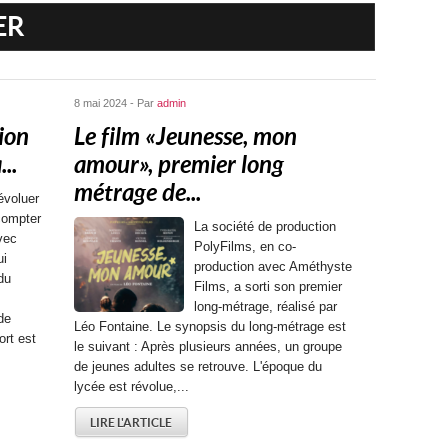
ER
8 mai 2024 - Par
admin
ion
Le film « Jeunesse, mon
..
amour », premier long
métrage de...
évoluer
compter
La société de production
vec
PolyFilms, en co-
ui
production avec Améthyste
 du
Films, a sorti son premier
long-métrage, réalisé par
de
Léo Fontaine. Le synopsis du long-métrage est
ort est
le suivant : Après plusieurs années, un groupe
de jeunes adultes se retrouve. L'époque du
lycée est révolue,...
LIRE L'ARTICLE