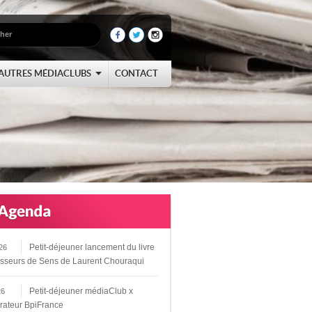
AUTRES MÉDIACLUBS
CONTACT
Petit-déjeuner lancement du livre
26
sseurs de Sens de Laurent Chouraqui
Petit-déjeuner médiaClub x
26
rateur BpiFrance