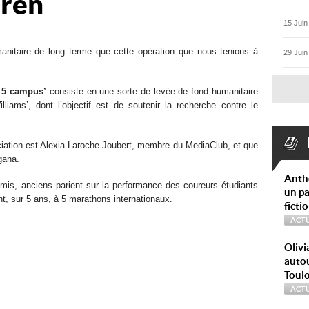
uren
15 Juin
anitaire de long terme que cette opération que nous tenions à
29 Juin
 5 campus’
consiste en une sorte de levée de fond humanitaire
lliams’, dont l’objectif est de soutenir la recherche contre le
ciation est Alexia Laroche-Joubert, membre du MediaClub, et que
gana.
Anth
amis, anciens parient sur la performance des coureurs étudiants
un pa
t, sur 5 ans, à 5 marathons internationaux.
ficti
ACTU
Olivi
autou
Toul
ACTU