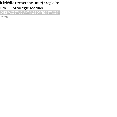
t Média recherche un(e) stagiaire
Droit – Stratégie Médias
LOI
ESPACE ÉTUDIANTS
LES OFFRES
STAGES
et 2026