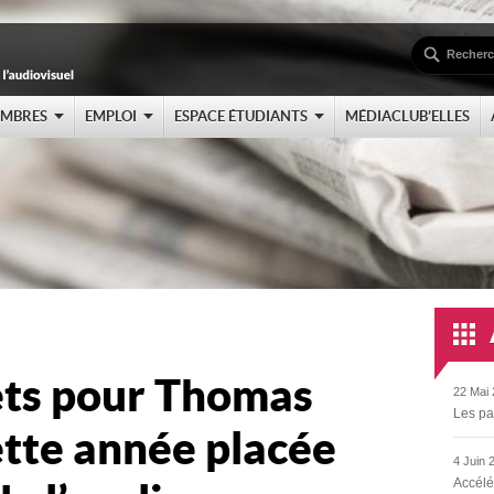
EMBRES
EMPLOI
ESPACE ÉTUDIANTS
MÉDIACLUB’ELLES
jets pour Thomas
22 Mai 
Les pa
ette année placée
4 Juin 
Accélé