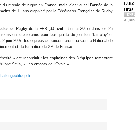
Dutoi
 du monde de rugby en France, mais c’est aussi l’année de la
Bras 
moins de 11 ans organisé par la Fédération Française de Rugby
EMP
31 juill
coles de Rugby de la FFR (30 avril – 5 mai 2007) dans les 26
sins ont été retenus pour leur qualité de jeu, leur ‘fair-play’ et
 2 juin 2007, les équipes se rencontreront au Centre National de
ainement et de formation du XV de France.
osité » est reconduit : les capitaines des 8 équipes remettront
hilippe Sella, « Les enfants de l’Ovale ».
hallengeptitdop.fr
.