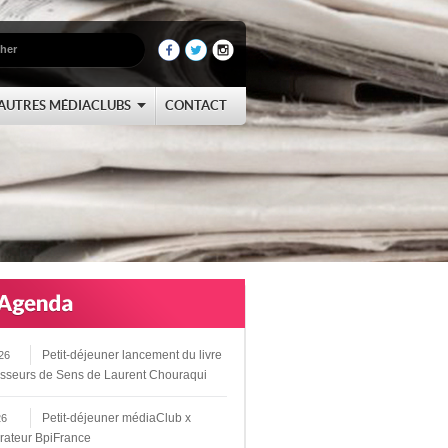
AUTRES MÉDIACLUBS
CONTACT
Petit-déjeuner lancement du livre
26
sseurs de Sens de Laurent Chouraqui
Petit-déjeuner médiaClub x
26
rateur BpiFrance