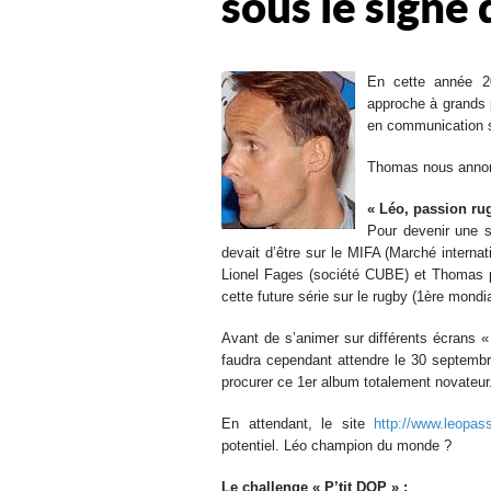
sous le signe 
En cette année 2
approche à grands 
en communication sp
Thomas nous annonc
« Léo, passion rug
Pour devenir une s
devait d’être sur le MIFA (Marché interna
Lionel Fages (société CUBE) et Thomas pr
cette future série sur le rugby (1ère mondia
Avant de s’animer sur différents écrans «
faudra cependant attendre le 30 septemb
procurer ce 1er album totalement novateur
En attendant, le site
http://www.leopass
potentiel. Léo champion du monde ?
Le challenge « P’tit DOP » :