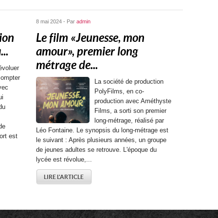
8 mai 2024 - Par
admin
ion
Le film « Jeunesse, mon
..
amour », premier long
métrage de...
évoluer
compter
La société de production
vec
PolyFilms, en co-
ui
production avec Améthyste
 du
Films, a sorti son premier
long-métrage, réalisé par
de
Léo Fontaine. Le synopsis du long-métrage est
ort est
le suivant : Après plusieurs années, un groupe
de jeunes adultes se retrouve. L'époque du
lycée est révolue,...
LIRE L'ARTICLE