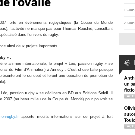
de l’ovalie
15 Juin
007 forte en événements rugbystiques (la Coupe du Monde
29 Juin
pas), l’activité ne manque pas pour Thomas Rouchié, consultant
écialisé dans l’univers du rugby.
e ainsi deux projets importants :
by » :
érie animée internationale, le projet « Léo, passion rugby » se
tional du Film d’Animation) à Annecy . C’est chose faite puisque
ésenteront le concept et feront une opération de promotion de
Anth
le).
un pa
ficti
 Léo, passion rugby » se déclinera en BD aux Editions Soleil. Il
ACTU
re 2007 (au beau milieu de la Coupe du Monde) pour pouvoir se
.
Olivi
autou
ionrugby.fr
apporte moults informations sur ce projet à fort
Toul
ACTU