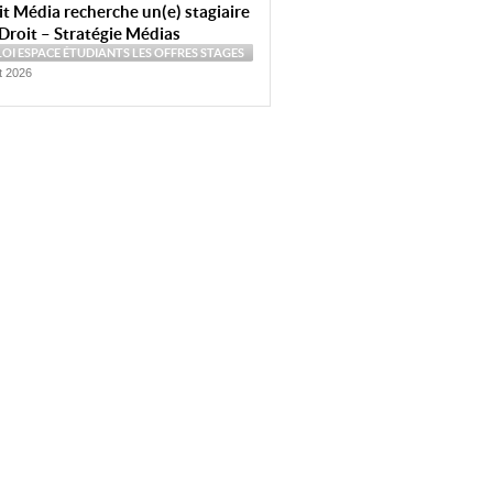
t Média recherche un(e) stagiaire
Droit – Stratégie Médias
LOI
ESPACE ÉTUDIANTS
LES OFFRES
STAGES
et 2026