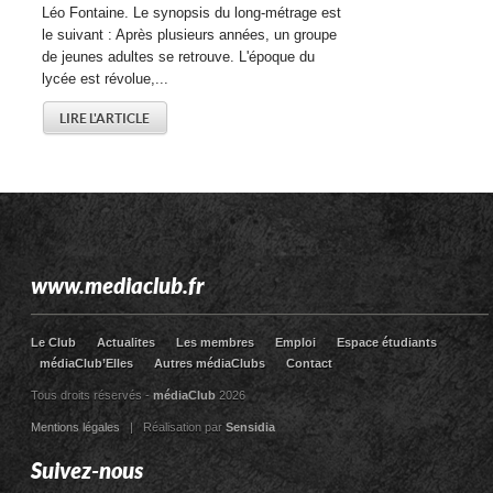
Léo Fontaine. Le synopsis du long-métrage est
le suivant : Après plusieurs années, un groupe
de jeunes adultes se retrouve. L'époque du
lycée est révolue,...
LIRE L'ARTICLE
www.mediaclub.fr
Le Club
Actualites
Les membres
Emploi
Espace étudiants
médiaClub’Elles
Autres médiaClubs
Contact
Tous droits réservés -
médiaClub
2026
Mentions légales
| Réalisation par
Sensidia
Suivez-nous