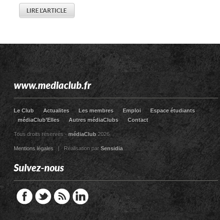
LIRE L'ARTICLE
www.mediaclub.fr
Le Club
Actualites
Les membres
Emploi
Espace étudiants
médiaClub’Elles
Autres médiaClubs
Contact
Tous droits réservés -
médiaClub
2026
Mentions légales
| Réalisation par
Sensidia
Suivez-nous