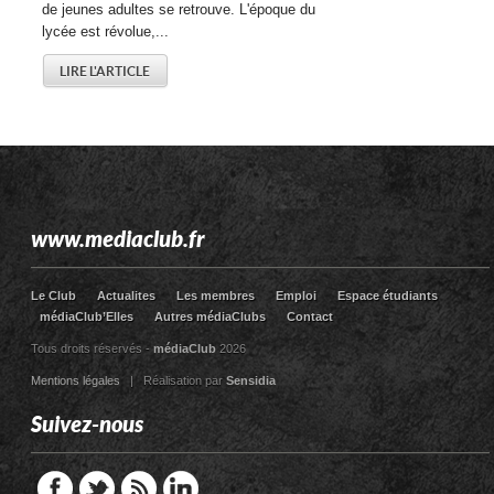
de jeunes adultes se retrouve. L'époque du
lycée est révolue,...
LIRE L'ARTICLE
www.mediaclub.fr
Le Club
Actualites
Les membres
Emploi
Espace étudiants
médiaClub’Elles
Autres médiaClubs
Contact
Tous droits réservés -
médiaClub
2026
Mentions légales
| Réalisation par
Sensidia
Suivez-nous