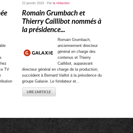
22 janvier 2020 - Par
la rédaction
mée
Romain Grumbach et
Thierry Caillibot nommés à
la présidence...
Romain Grumbach,
able
anciennement directeur
général en charge des
a
contenus et Thierry
chez
Caillibot, auparavant
nce TV
directeur général en charge de la production;
e
succèdent à Bernard Vaillot à la présidence du
ibution
groupe Galaxie. Le fondateur et...
LIRE L'ARTICLE