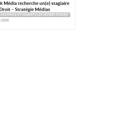
t Média recherche un(e) stagiaire
Droit – Stratégie Médias
LOI
ESPACE ÉTUDIANTS
LES OFFRES
STAGES
et 2026