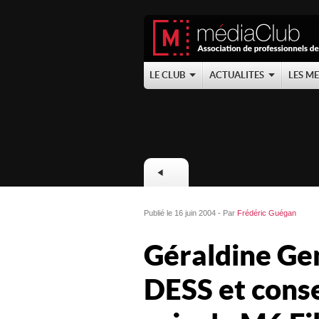
LE CLUB
ACTUALITES
LES M
Publié le 16 juin 2004 - Par
Frédéric Guégan
Géraldine Ge
DESS et conse