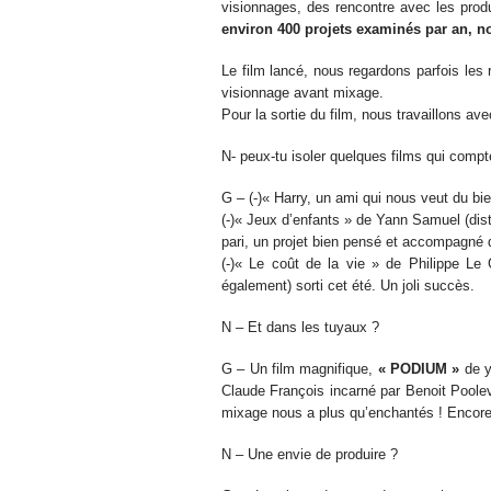
visionnages, des rencontre avec les pro
environ 400 projets examinés par an, 
Le film lancé, nous regardons parfois les 
visionnage avant mixage.
Pour la sortie du film, nous travaillons avec
N- peux-tu isoler quelques films qui compte
G – (-)« Harry, un ami qui nous veut du bie
(-)« Jeux d’enfants » de Yann Samuel (di
pari, un projet bien pensé et accompagné 
(-)« Le coût de la vie » de Philippe L
également) sorti cet été. Un joli succès.
N – Et dans les tuyaux ?
G – Un film magnifique,
« PODIUM »
de ya
Claude François incarné par Benoit Poolev
mixage nous a plus qu’enchantés ! Encore u
N – Une envie de produire ?