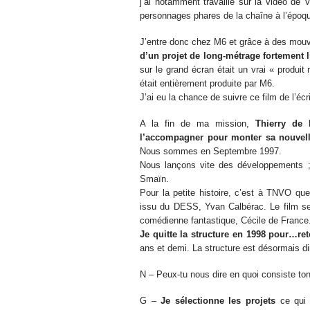
j’ai notamment travaillé sur la vidéo de
personnages phares de la chaîne à l’époq
J’entre donc chez M6 et grâce à des mouve
d’un projet de long-métrage fortement 
sur le grand écran était un vrai « prod
était entièrement produite par M6.
J’ai eu la chance de suivre ce film de l’écr
A la fin de ma mission,
Thierry de
l’accompagner pour monter sa nouvell
Nous sommes en Septembre 1997.
Nous lançons vite des développements 
Smaïn.
Pour la petite histoire, c’est à TNVO que 
issu du DESS, Yvan Calbérac. Le film se f
comédienne fantastique, Cécile de France
Je quitte la structure en 1998 pour…re
ans et demi. La structure est désormais dir
N – Peux-tu nous dire en quoi consiste ton 
G –
Je sélectionne les projets
ce qui r