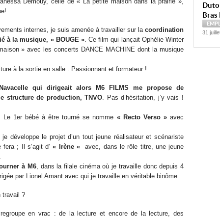
 Vanessa Demouy, celle de « La petite maison dans la prairie »,
Dutoi
ue!
Bras 
EMP
ments internes, je suis amenée à travailler sur la
coordination
31 juill
lié à la musique, « BOUGE »
. Ce film qui lançait Ophélie Winter
uit maison » avec les concerts DANCE MACHINE dont la musique
iture à la sortie en salle : Passionnant et formateur !
 Navacelle qui dirigeait alors M6 FILMS me propose de
e structure de production, TNVO
. Pas d’hésitation, j’y vais !
; Le 1er bébé à être tourné se nomme
« Recto Verso »
avec
je développe le projet d’un tout jeune réalisateur et scénariste
era ; Il s’agit d’
« Irène «
avec, dans le rôle titre, une jeune
.
tourner à M6
, dans la filale cinéma où je travaille donc depuis 4
igée par Lionel Amant avec qui je travaille en véritable binôme.
travail ?
egroupe en vrac : de la lecture et encore de la lecture, des