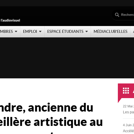
EMBRES
EMPLOI
ESPACE ÉTUDIANTS
MÉDIACLUB’ELLES
ndre, ancienne du
22 Mai 
Les pa
illère artistique au
4 Juin 
Accélé