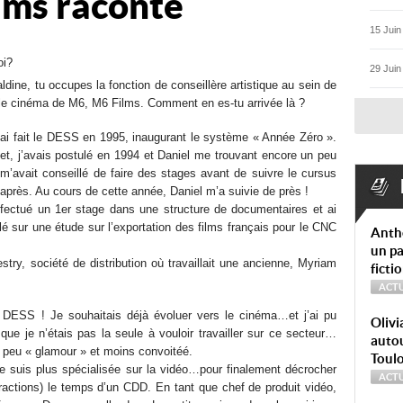
lms raconte
15 Juin
oi?
29 Juin
ldine, tu occupes la fonction de conseillère artistique au sein de
iale cinéma de M6, M6 Films. Comment en es-tu arrivée là ?
’ai fait le DESS en 1995, inaugurant le système « Année Zéro ».
et, j’avais postulé en 1994 et Daniel me trouvant encore un peu
m’avait conseillé de faire des stages avant de suivre le cursus
après. Au cours de cette année, Daniel m’a suivie de près !
effectué un 1er stage dans une structure de documentaires et ai
llé sur une étude sur l’exportation des films français pour le CNC
Anth
un pa
try, société de distribution où travaillait une ancienne, Myriam
ficti
ACTU
u DESS ! Je souhaitais déjà évoluer vers le cinéma…et j’ai pu
Olivi
ue je n’étais pas la seule à vouloir travailler sur ce secteur…
autou
n peu « glamour » et moins convoitéé.
Toul
e suis plus spécialisée sur la vidéo…pour finalement décrocher
ACTU
actions) le temps d’un CDD. En tant que chef de produit vidéo,