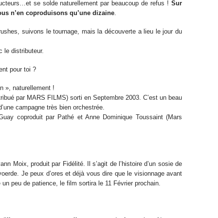
ducteurs…et se solde naturellement par beaucoup de refus !
Sur
nous n’en coproduisons qu’une dizaine
.
rushes, suivons le tournage, mais la découverte a lieu le jour du
 le distributeur.
nt pour toi ?
n », naturellement !
stribué par MARS FILMS) sorti en Septembre 2003. C’est un beau
d’une campagne très bien orchestrée.
e Guay coproduit par Pathé et Anne Dominique Toussaint (Mars
nn Moix, produit par Fidélité. Il s’agit de l’histoire d’un sosie de
oerde. Je peux d’ores et déjà vous dire que le visionnage avant
n peu de patience, le film sortira le 11 Février prochain.