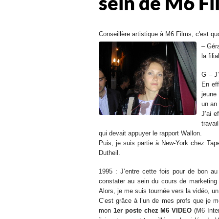
sein de M6 Fi
Conseillère artistique à M6 Films, c'est qu
– Géra
la fil
G – J
En eff
jeune 
un an 
J’ai 
travai
qui devait appuyer le rapport Wallon.
Puis, je suis partie à New-York chez Tapes
Dutheil.
1995 : J’entre cette fois pour de bon a
constater au sein du cours de marketing q
Alors, je me suis tournée vers la vidéo, u
C’est grâce à l’un de mes profs que je m
mon
1er poste chez M6 VIDEO
(M6 Inter