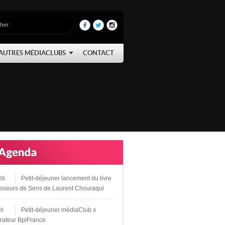
AUTRES MÉDIACLUBS
CONTACT
Petit-déjeuner lancement du livre
26
sseurs de Sens de Laurent Chouraqui
Petit-déjeuner médiaClub x
26
rateur BpiFrance