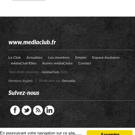
www.mediaclub.fr
Le Club
Actualites
Les membres
Emploi
Espace étudiants
médiaClub’Elles
Autres médiaClubs
Contact
Tous droits réservés -
médiaClub
2026
Mentions légales
| Réalisation par
Sensidia
Suivez-nous
En poursuivant votre navigation sur ce site,
En poursuivant votre navigation sur ce site,
Accepter
Accepter
Refuser
Refuser