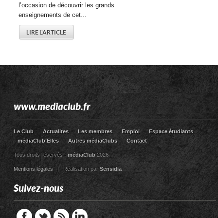
l’occasion de découvrir les grands
enseignements de cet...
LIRE L'ARTICLE
www.mediaclub.fr
Le Club
Actualites
Les membres
Emploi
Espace étudiants
médiaClub’Elles
Autres médiaClubs
Contact
Tous droits réservés -
médiaClub
2026
Mentions légales
| Réalisation par
Sensidia
Suivez-nous