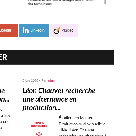
ER
5 juin 2026 - Par
admin
ne
Léon Chauvet recherche
n...
une alternance en
production...
or
 à 3iS,
Étudiant en Master
he une
Production Audiovisuelle à
de
l’INA, Léon Chauvet