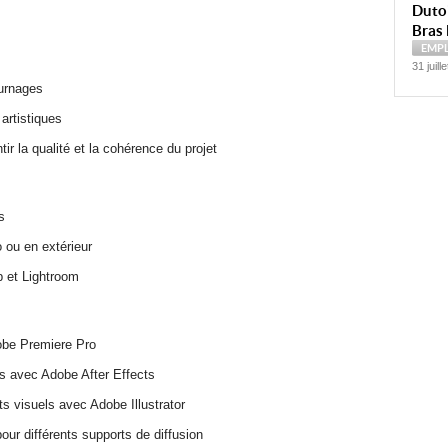
Dutoi
Bras 
EMP
31 juill
ournages
artistiques
ir la qualité et la cohérence du projet
s
 ou en extérieur
 et Lightroom
be Premiere Pro
ns avec Adobe After Effects
s visuels avec Adobe Illustrator
pour différents supports de diffusion