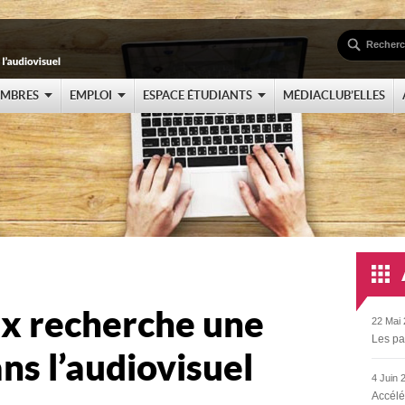
EMBRES
EMPLOI
ESPACE ÉTUDIANTS
MÉDIACLUB’ELLES
x recherche une
22 Mai 
Les pa
ns l’audiovisuel
4 Juin 
Accélé