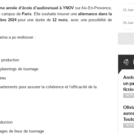
me année d’école d’audiovisuel à YNOV
sur Aix-En-Provence,
15 Juin
 le campus de
Paris
. Elle souhaite trouver une
alternance dans la
obre 2024
pour une durée de
12 mois
, avec une possibilité de
29 Juin
arina a pu endosser :
 production
s plannings de tournage
Anth
teau
un pa
rtements pour assurer la cohérence et l’efficacité de la
ficti
ACTU
Olivi
autou
Toul
oduction
ACTU
ages de lieux de tournage