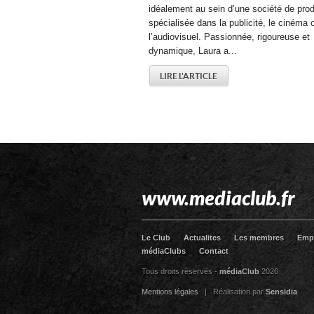
idéalement au sein d’une société de pro
spécialisée dans la publicité, le cinéma 
l’audiovisuel. Passionnée, rigoureuse et
dynamique, Laura a...
LIRE L'ARTICLE
www.mediaclub.fr
Le Club
Actualites
Les membres
Emp
médiaClubs
Contact
Tous droits réservés -
médiaClub
2026
Mentions légales
| Réalisation par
Sensidia