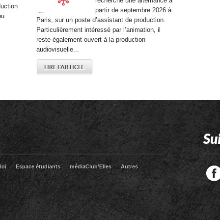
recherche une alternance à
duction
partir de septembre 2026 à
ou
Paris, sur un poste d’assistant de production.
Particulièrement intéressé par l’animation, il
reste également ouvert à la production
audiovisuelle...
LIRE L'ARTICLE
Su
loi
Espace étudiants
médiaClub’Elles
Autres
Facebook
Twitter
RSS
LinkedIn