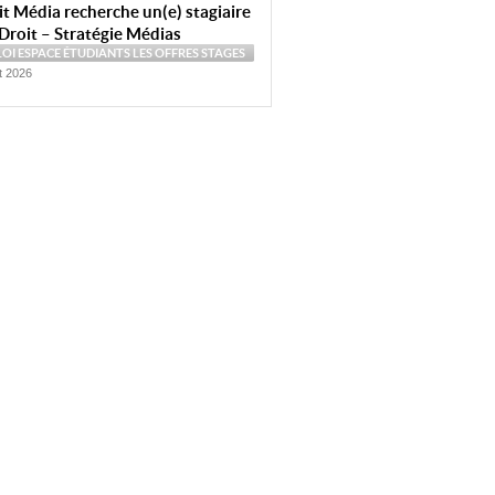
t Média recherche un(e) stagiaire
Droit – Stratégie Médias
LOI
ESPACE ÉTUDIANTS
LES OFFRES
STAGES
et 2026