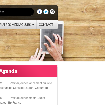
AUTRES MÉDIACLUBS
CONTACT
Petit-déjeuner lancement du livre
26
sseurs de Sens de Laurent Chouraqui
Petit-déjeuner médiaClub x
26
rateur BpiFrance