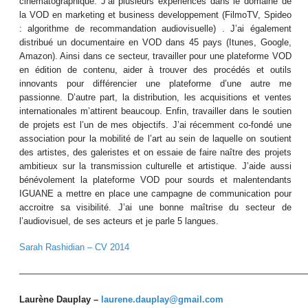
cinématographique. J’ai plusieurs expériences dans le domaine de
la VOD en marketing et business developpement (FilmoTV, Spideo
: algorithme de recommandation audiovisuelle) . J’ai également
distribué un documentaire en VOD dans 45 pays (Itunes, Google,
Amazon). Ainsi dans ce secteur, travailler pour une plateforme VOD
en édition de contenu, aider à trouver des procédés et outils
innovants pour différencier une plateforme d’une autre me
passionne. D’autre part, la distribution, les acquisitions et ventes
internationales m’attirent beaucoup. Enfin, travailler dans le soutien
de projets est l’un de mes objectifs. J’ai récemment co-fondé une
association pour la mobilité de l’art au sein de laquelle on soutient
des artistes, des galeristes et on essaie de faire naître des projets
ambitieux sur la transmission culturelle et artistique. J’aide aussi
bénévolement la plateforme VOD pour sourds et malentendants
IGUANE a mettre en place une campagne de communication pour
accroitre sa visibilité. J’ai une bonne maîtrise du secteur de
l’audiovisuel, de ses acteurs et je parle 5 langues.
Sarah Rashidian – CV 2014
————————————————————————————————
Laurène Dauplay –
laurene.dauplay@gmail.com