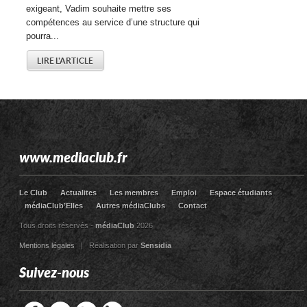
exigeant, Vadim souhaite mettre ses
compétences au service d’une structure qui
pourra...
LIRE L'ARTICLE
www.mediaclub.fr
Le Club
Actualites
Les membres
Emploi
Espace étudiants
médiaClub’Elles
Autres médiaClubs
Contact
Tous droits réservés -
médiaClub
2026
Mentions légales
| Réalisation par
Sensidia
Suivez-nous