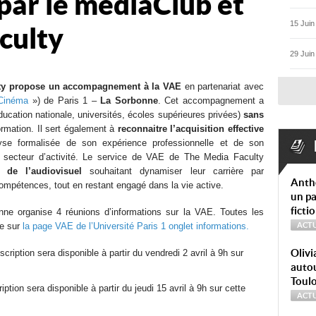
 par le médiaClub et
15 Juin
culty
29 Juin
lty propose un accompagnement à la VAE
en partenariat avec
 Cinéma
») de Paris 1 –
La Sorbonne
. Cet accompagnement a
ucation nationale, universités, écoles supérieures privées)
sans
rmation. Il sert également à
reconnaitre l’acquisition effective
yse formalisée de son expérience professionnelle et de son
 secteur d’activité. Le service de VAE de The Media Faculty
 de l’audiovisuel
souhaitant dynamiser leur carrière par
Anth
mpétences, tout en restant engagé dans la vie active.
un pa
ficti
onne organise 4 réunions d’informations sur la VAE. Toutes les
ne sur
la page VAE de l’Université Paris 1 onglet informations.
ACTU
Olivi
scription sera disponible à partir du vendredi 2 avril à 9h sur
autou
Toul
ription sera disponible à partir du jeudi 15 avril à 9h sur cette
ACTU