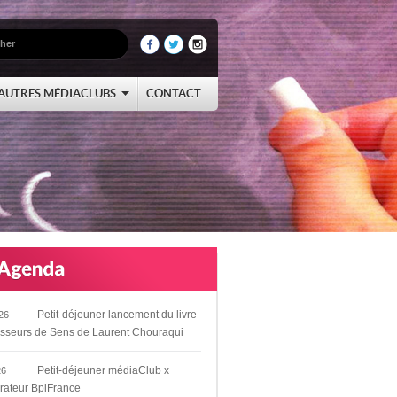
AUTRES MÉDIACLUBS
CONTACT
Petit-déjeuner lancement du livre
26
sseurs de Sens de Laurent Chouraqui
Petit-déjeuner médiaClub x
26
rateur BpiFrance