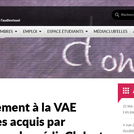
EMBRES
EMPLOI
ESPACE ÉTUDIANTS
MÉDIACLUB’ELLES
ment à la VAE
22 Mai 
Les pa
es acquis par
4 Juin 
Accélé