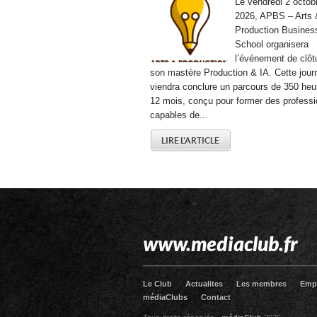
Le vendredi 2 octob
2026, APBS – Arts 
Production Busines
School organisera
l’événement de clôt
son mastère Production & IA. Cette jour
viendra conclure un parcours de 350 heu
12 mois, conçu pour former des professi
capables de...
LIRE L'ARTICLE
www.mediaclub.fr
Le Club
Actualites
Les membres
Emp
médiaClubs
Contact