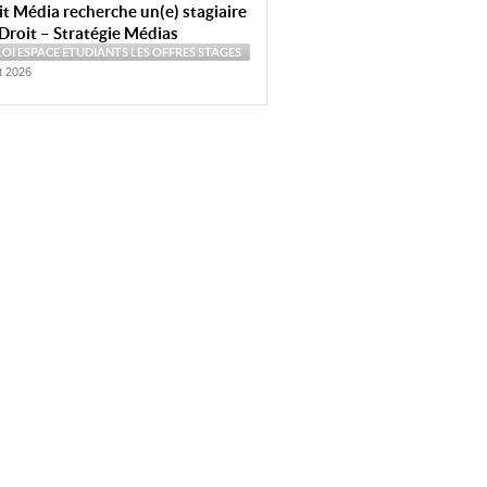
t Média recherche un(e) stagiaire
Droit – Stratégie Médias
LOI
ESPACE ÉTUDIANTS
LES OFFRES
STAGES
et 2026