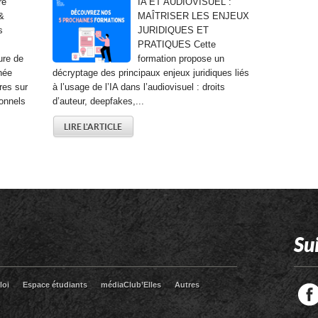
re
IA ET AUDIOVISUEL :
&
MAÎTRISER LES ENJEUX
s
JURIDIQUES ET
PRATIQUES Cette
ure de
formation propose un
née
décryptage des principaux enjeux juridiques liés
res sur
à l’usage de l’IA dans l’audiovisuel : droits
onnels
d’auteur, deepfakes,...
LIRE L'ARTICLE
Su
loi
Espace étudiants
médiaClub’Elles
Autres
Facebook
Twitter
RSS
LinkedIn