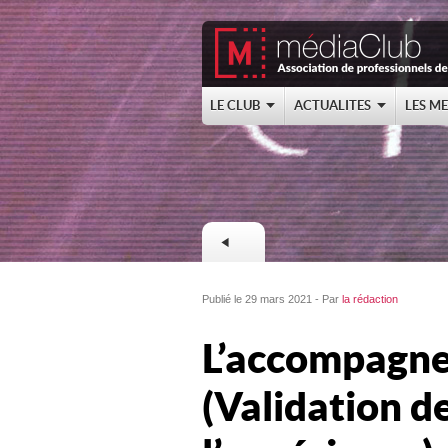
LE CLUB
ACTUALITES
LES M
Publié le 29 mars 2021 - Par
la rédaction
L’accompagne
(Validation d