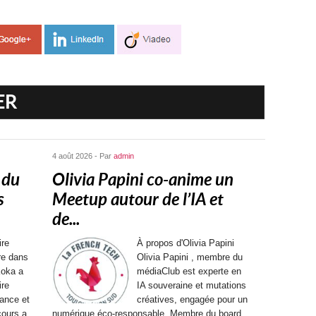
ER
4 août 2026 - Par
admin
 du
Olivia Papini co-anime un
s
Meetup autour de l’IA et
de...
ire
À propos d'Olivia Papini
ère dans
Olivia Papini , membre du
Koka a
médiaClub est experte en
ire
IA souveraine et mutations
ance et
créatives, engagée pour un
cours a
numérique éco-responsable. Membre du board