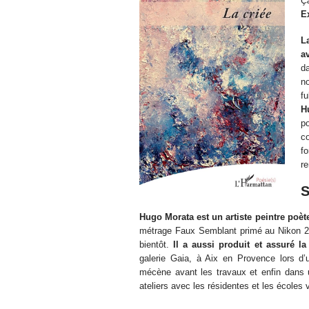
Ça
E
L
a
d
n
fu
H
p
c
f
re
S
Hugo Morata est un artiste peintre poète
métrage Faux Semblant primé au Nikon 2021
bientôt.
Il a aussi produit et assuré la
galerie Gaia, à Aix en Provence lors d’
mécène avant les travaux et enfin dans 
ateliers avec les résidentes et les écoles 