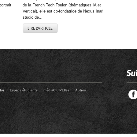
ortrait
de la French Tech Toulon (thématiques IA et
Vertical), elle est co-fondatrice de Nexus Inari,
studio de...
LIRE L'ARTICLE
Su
loi
Espace étudiants
médiaClub’Elles
Autres
Facebook
Twitter
RSS
LinkedIn