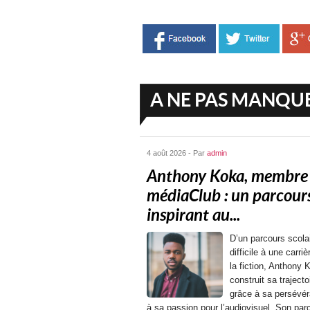
A NE PAS MANQU
4 août 2026 - Par
admin
Anthony Koka, membre
médiaClub : un parcour
inspirant au...
D’un parcours scola
difficile à une carri
la fiction, Anthony 
construit sa trajecto
grâce à sa persévér
à sa passion pour l’audiovisuel. Son par