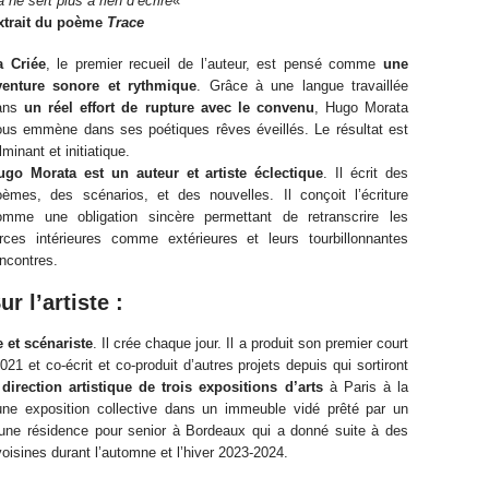
 ne sert plus à rien d’écrire
«
xtrait du poème
Trace
a Criée
, le premier recueil de l’auteur, est pensé comme
une
venture sonore et rythmique
. Grâce à une langue travaillée
ans
un réel effort de rupture avec le convenu
, Hugo Morata
ous emmène dans ses poétiques rêves éveillés. Le résultat est
lminant et initiatique.
ugo Morata est un auteur et artiste éclectique
. Il écrit des
oèmes, des scénarios, et des nouvelles. Il conçoit l’écriture
omme une obligation sincère permettant de retranscrire les
orces intérieures comme extérieures et leurs tourbillonnantes
ncontres.
ur l’artiste :
 et scénariste
. Il crée chaque jour. Il a produit son premier court
 et co-écrit et co-produit d’autres projets depuis qui sortiront
 direction artistique de trois expositions d’arts
à Paris à la
une exposition collective dans un immeuble vidé prêté par un
une résidence pour senior à Bordeaux qui a donné suite à des
voisines durant l’automne et l’hiver 2023-2024.