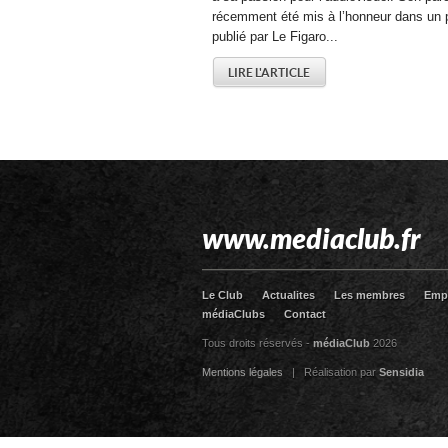
récemment été mis à l’honneur dans un p
publié par Le Figaro...
LIRE L'ARTICLE
www.mediaclub.fr
Le Club
Actualites
Les membres
Emp
médiaClubs
Contact
Tous droits réservés -
médiaClub
2026
Mentions légales
| Réalisation par
Sensidia