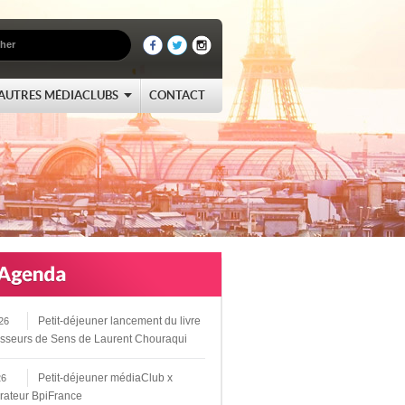
AUTRES MÉDIACLUBS
CONTACT
Petit-déjeuner lancement du livre
26
sseurs de Sens de Laurent Chouraqui
Petit-déjeuner médiaClub x
26
rateur BpiFrance