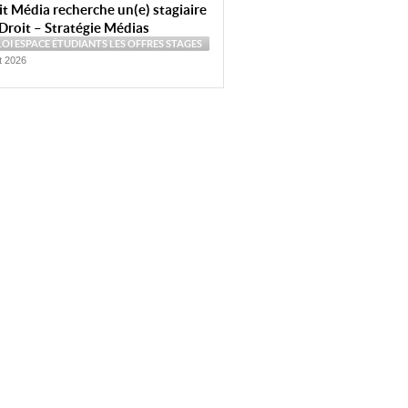
t Média recherche un(e) stagiaire
Droit – Stratégie Médias
LOI
ESPACE ÉTUDIANTS
LES OFFRES
STAGES
et 2026