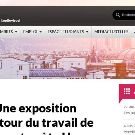
EMBRES
EMPLOI
ESPACE ÉTUDIANTS
MÉDIACLUB’ELLES
Une exposition
22 Mai 
Les pa
our du travail de
4 Juin 
Accélé