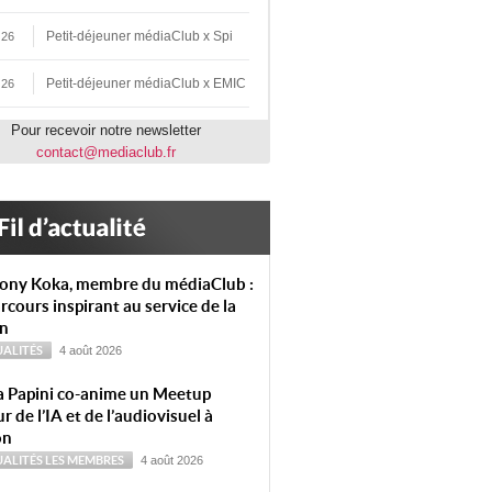
Petit-déjeuner médiaClub x Spi
 26
Petit-déjeuner médiaClub x EMIC
 26
Pour recevoir notre newsletter
contact@mediaclub.fr
ony Koka, membre du médiaClub :
rcours inspirant au service de la
on
ALITÉS
4 août 2026
a Papini co-anime un Meetup
r de l’IA et de l’audiovisuel à
on
ALITÉS
LES MEMBRES
4 août 2026