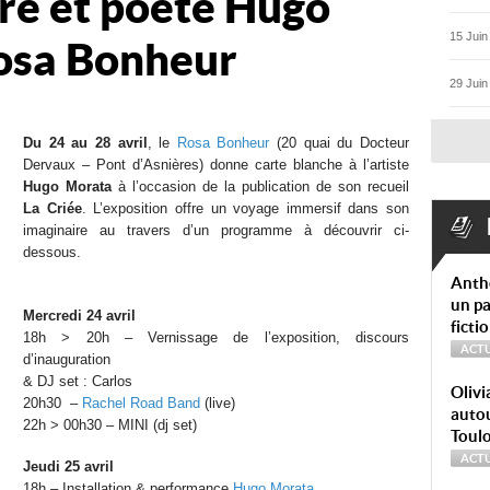
ntre et poète Hugo
15 Juin
osa Bonheur
29 Juin
Du 24 au 28 avril
, le
Rosa Bonheur
(20 quai du Docteur
Dervaux – Pont d’Asnières) donne carte blanche à l’artiste
Hugo Morata
à l’occasion de la publication de son recueil
La Criée
. L’exposition offre un voyage immersif dans son
imaginaire au travers d’un programme à découvrir ci-
dessous.
Anth
un pa
Mercredi 24 avril
ficti
18h > 20h – Vernissage de l’exposition, discours
ACTU
d’inauguration
& DJ set : Carlos
Olivi
20h30 –
Rachel Road Band
(live)
autou
22h > 00h30 – MINI (dj set)
Toul
ACTU
Jeudi 25 avril
18h – Installation & performance
Hugo Morata