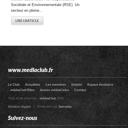
Sociétale et Environnementale (RSE). Un
secteur en pleine...
LIRE L'ARTICLE
www.mediaclub.fr
Le Club
Actualites
Les membres
Emploi
Espace étudiants
médiaClub’Elles
Autres médiaClubs
Contact
Tous droits réservés -
médiaClub
2026
Mentions légales
| Réalisation par
Sensidia
Suivez-nous