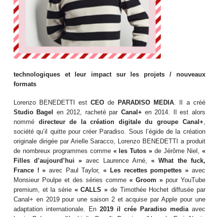
technologiques et leur impact sur les projets / nouveaux
formats
Lorenzo BENEDETTI est
CEO
de
PARADISO MEDIA
. Il a créé
Studio Bagel
en 2012, racheté par
Canal+
en 2014. Il est alors
nommé
directeur de la création digitale du groupe Canal+
,
société qu’il quitte pour créer Paradiso. Sous l’égide de la création
originale dirigée par Arielle Saracco, Lorenzo BENEDETTI a produit
de nombreux programmes comme
« les Tutos »
de Jérôme Niel,
«
Filles d’aujourd’hui »
avec Laurence Arné,
« What the fuck,
France ! »
avec Paul Taylor,
« Les recettes pompettes »
avec
Monsieur Poulpe et des séries comme
« Groom »
pour YouTube
premium, et la série
« CALLS »
de Timothée Hochet diffusée par
Canal+ en 2019 pour une saison 2 et acquise par Apple pour une
adaptation internationale. En
2019 il crée Paradiso media
avec