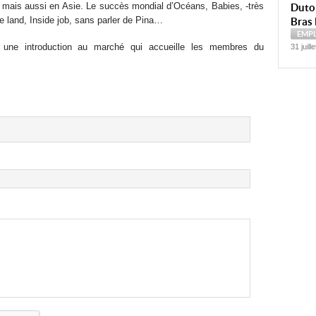
 mais aussi en Asie. Le succès mondial d’Océans, Babies, -très
Dutoi
 land, Inside job, sans parler de Pina…
Bras 
EMP
it une introduction au marché qui accueille les membres du
31 juill