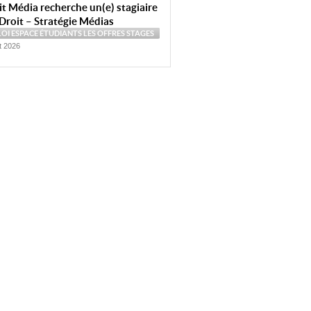
t Média recherche un(e) stagiaire
Droit – Stratégie Médias
LOI
ESPACE ÉTUDIANTS
LES OFFRES
STAGES
et 2026