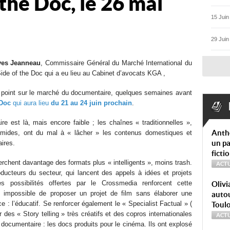
the Doc, le 26 mai
15 Juin
29 Juin
ves Jeanneau
, Commissaire Général du Marché International du
de of the Doc qui a eu lieu au Cabinet d’avocats KGA ,
n point sur le marché du documentaire, quelques semaines avant
 Doc
qui aura lieu
du 21 au 24 juin prochain
.
e est là, mais encore faible ; les chaînes « traditionnelles »,
Anth
timides, ont du mal à « lâcher » les contenus domestiques et
un pa
ires.
ficti
herchent davantage des formats plus « intelligents », moins trash.
ACTU
ducteurs du secteur, qui lancent des appels à idées et projets
possibilités offertes par le Crossmedia renforcent cette
Olivi
ain impossible de proposer un projet de film sans élaborer une
autou
: l’éducatif. Se renforcer également le « Specialist Factual » (
Toul
 des « Story telling » très créatifs et des copros internationales
ACTU
ocumentaire : les docs produits pour le cinéma. Ils ont explosé