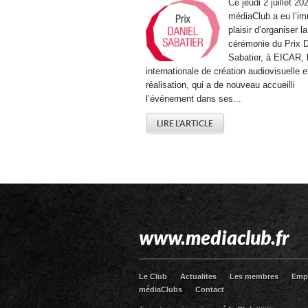
Ce jeudi 2 juillet 202
médiaClub a eu l’i
plaisir d’organiser la
cérémonie du Prix D
Sabatier, à EICAR, 
internationale de création audiovisuelle e
réalisation, qui a de nouveau accueilli
l’événement dans ses...
LIRE L'ARTICLE
www.mediaclub.fr
Le Club
Actualites
Les membres
Emp
médiaClubs
Contact