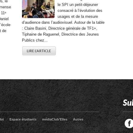
6, le
le SPI un petit-déjeuner
mmense
consacré à l’évolution des
 11ᵉ
usages et de la mesure
aniel
d’audience dans l’audiovisuel. Autour de la table
l’école
: Claire Basini, Directrice générale de TF1+,
t de
Tiphaine de Raguenel, Directrice des Jeunes
Publics chez...
LIRE L'ARTICLE
Su
loi
Espace étudiants
médiaClub’Elles
Autres
Facebook
Twitter
RSS
LinkedIn