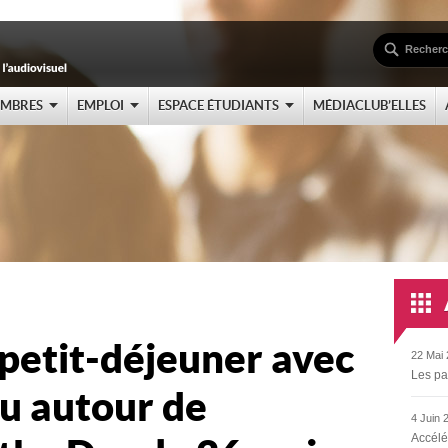
EMBRES
EMPLOI
ESPACE ÉTUDIANTS
MÉDIACLUB’ELLES
 petit-déjeuner avec
22 Mai 
Les pa
u autour de
4 Juin 
Accélé