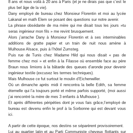
8 ans et nous voilà à 20 ans à Paris (et je ne dirais pas que c’est le
plus bel âge de la vie).
Dany employé de bureau chez Monsieur Florentin et moi au lycée
Lakanal en math Elem se posant des questions sur notre avenir.
La phrase obsédante de ma mère qui me disait tous les jours »tu
seras ingénieur mon fils » me revint brusquement.
Alors j’arrache Dany à Monsieur Florentin et à ses interminables
additions de gratte papier et un train de nuit nous amène à
Mulhouse Alsace, puis à l’hôtel Zumsteg.
Puis rue de Tunis chez Madame Hild qui nous disait « pas de
femme chez moi » et enfin à la Filasse où ensemble face au père
Braun nous limions à la bâtarde des queues d’aronde pour devenir
ingénieur textile (excusez les termes techniques).
Mais Mulhouse ce fut surtout le moulin d’Eichenwiller.
Où un dimanche après midi il rencontra la belle Edith, sa femme
éternelle qui l’a toujours porté et même parfois supporté, (moi aussi
j’ai rencontré la mère de mes 3 enfants à Mulhouse ).
Et après différentes péripéties dont je vous fais grâce,l’employé de
bureau est devenu enfin le prof à la Sorbonne qui est devant vous
ici.
A partir de cette époque, nos destins se séparèrent provisoirement.
Lui au quartier latin et au Parti Communiste cheveux flottants sur