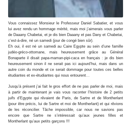
Vous connaissez Monsieur le Professeur Daniel Sabatier, et vous
lui avez rendu un hommage mérité, mais moi j’aimerais vous parler
de Daaany Chabetai, et je dis bien Daaany et pas Dany et Chabetai,
c’est-à-dire, né un samedi (jour de congé bien sûr).
Eh oui, il est né un samedi au Caire Egypte au sein d’une famille
judéo-gréco-ottomane, mais heureusement grâce au Général
Bonaparte il disait papa-maman-pipi-caca en français : je dis bien
heureusement sinon il ne serait pas ici aujourd’hui, mais dans un
autre coin du monde et ce serait dommage pour toutes ces belles
étudiantes et ex-étudiantes qui nous entourent…
Jusqu’à présent j’ai fait le gros effort de ne pas parler de moi, mais
à partir de maintenant je vais vous raconter l’histoire de 2 petits
juifs d’Egypte qui rêvaient de Paris, de Sartre et de Montherlant
(pour être précis, lui de Sartre et moi de Montherlant) et qui rêvions
de les réconcilier. Tâche impossible, car nous ne savions pas
encore que Sartre ne s’intéressait qu’aux jeunes filles et
Montherlant qu’aux petits garçons !!!