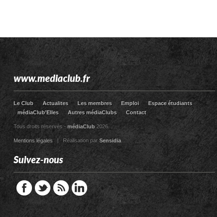
www.mediaclub.fr
Le Club
Actualites
Les membres
Emploi
Espace étudiants
médiaClub’Elles
Autres médiaClubs
Contact
Tous droits réservés -
médiaClub
2026
Mentions légales
| Réalisation par
Sensidia
Suivez-nous