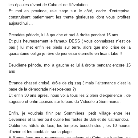
les épaules rêvant de Cuba et de Révolution.
Et moi en province, raie sage sur le côté, cadre d’entreprise,
construisant patiemment les trente glorieuses dont vous profitez
aujourd’hui …
Première période, lui à gauche et moi à droite pendant 15 ans.
Et puis heureusement le fameux DESS ( vous connaissez n’est ce
pas ) lui met enfin les pieds sur terre, alors que moi crise de la
quarantaine oblige je rêve de jeunesse éternelle en lisant Libé !!
Deuxième période, moi à gauche et lui à droite pendant encore 15
ans
Etrange chassé croisé, drôle de zig zag ( mais l’alternance c’est la
base de la démocratie n’est-ce-pas ?)
Et enfin 30 ans après, nous voilà tous les 2 plein d’expérience , de
sagesse et enfin apaisés sur le bord du Vidourle à Sommières.
Enfin, je voudrais finir par Sommières, petit village entre les
Cévennes et la mer où il oublie les fastes de Bali et de Katmandou.
Oublié les hôtels de luxe, les temples bouddhistes , les 10 heures
d’avion et les cocktails sur la plage.
A Sommières nous retrouvons les odeurs du Caire, sa lumière, sa