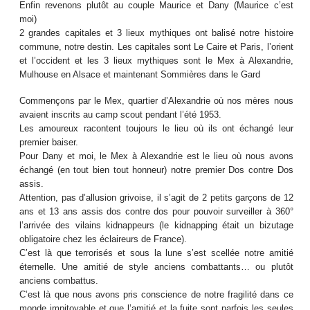
Enfin revenons plutôt au couple Maurice et Dany (Maurice c’est
moi)
2 grandes capitales et 3 lieux mythiques ont balisé notre histoire
commune, notre destin. Les capitales sont Le Caire et Paris, l’orient
et l’occident et les 3 lieux mythiques sont le Mex à Alexandrie,
Mulhouse en Alsace et maintenant Sommières dans le Gard
Commençons par le Mex, quartier d’Alexandrie où nos mères nous
avaient inscrits au camp scout pendant l’été 1953.
Les amoureux racontent toujours le lieu où ils ont échangé leur
premier baiser.
Pour Dany et moi, le Mex à Alexandrie est le lieu où nous avons
échangé (en tout bien tout honneur) notre premier Dos contre Dos
assis.
Attention, pas d’allusion grivoise, il s’agit de 2 petits garçons de 12
ans et 13 ans assis dos contre dos pour pouvoir surveiller à 360°
l’arrivée des vilains kidnappeurs (le kidnapping était un bizutage
obligatoire chez les éclaireurs de France).
C’est là que terrorisés et sous la lune s’est scellée notre amitié
éternelle. Une amitié de style anciens combattants… ou plutôt
anciens combattus.
C’est là que nous avons pris conscience de notre fragilité dans ce
monde impitoyable et que l’amitié et la fuite sont parfois les seules