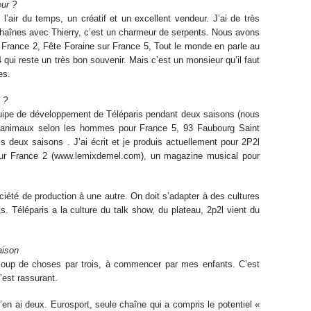
eur ?
l’air du temps, un créatif et un excellent vendeur. J’ai de très
haînes avec Thierry, c’est un charmeur de serpents. Nous avons
 France 2, Fête Foraine sur France 5, Tout le monde en parle au
ui reste un très bon souvenir. Mais c’est un monsieur qu’il faut
es.
 ?
équipe de développement de Téléparis pendant deux saisons (nous
s animaux selon les hommes pour France 5, 93 Faubourg Saint
 deux saisons . J’ai écrit et je produis actuellement pour 2P2l
 sur France 2 (www.lemixdemel.com), un magazine musical pour
ciété de production à une autre. On doit s’adapter à des cultures
s. Téléparis a la culture du talk show, du plateau, 2p2l vient du
aison
coup de choses par trois, à commencer par mes enfants. C’est
’est rassurant.
’en ai deux. Eurosport, seule chaîne qui a compris le potentiel «