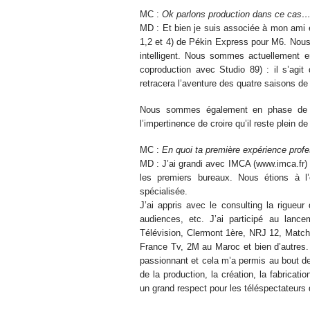
MC :
Ok parlons production dans ce cas
MD : Et bien je suis associée à mon ami e
1,2 et 4) de Pékin Express pour M6. Nous
intelligent. Nous sommes actuellement 
coproduction avec Studio 89) : il s’agi
retracera l’aventure des quatre saisons d
Nous sommes également en phase de d
l’impertinence de croire qu’il reste plein 
MC :
En quoi ta première expérience profe
MD : J’ai grandi avec IMCA (www.imca.fr) 
les premiers bureaux. Nous étions à l’
spécialisée.
J’ai appris avec le consulting la rigueur 
audiences, etc. J’ai participé au lanc
Télévision, Clermont 1ère, NRJ 12, Match 
France Tv, 2M au Maroc et bien d’autres. 
passionnant et cela m’a permis au bout de 
de la production, la création, la fabricati
un grand respect pour les téléspectateurs q