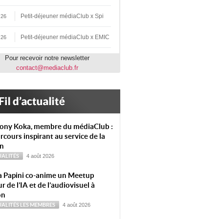
Petit-déjeuner médiaClub x Spi
 26
Petit-déjeuner médiaClub x EMIC
 26
Pour recevoir notre newsletter
contact@mediaclub.fr
ony Koka, membre du médiaClub :
rcours inspirant au service de la
on
ALITÉS
4 août 2026
a Papini co-anime un Meetup
r de l’IA et de l’audiovisuel à
on
ALITÉS
LES MEMBRES
4 août 2026