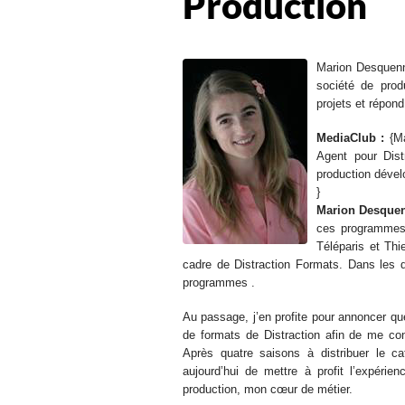
Production
Marion Desquenn
société de prod
projets et répond
MediaClub :
{Ma
Agent pour Dist
production dével
}
Marion Desquen
ces programmes 
Téléparis et Thi
cadre de Distraction Formats. Dans les d
programmes .
Au passage, j’en profite pour annoncer que
de formats de Distraction afin de me con
Après quatre saisons à distribuer le c
aujourd’hui de mettre à profit l’expérie
production, mon cœur de métier.