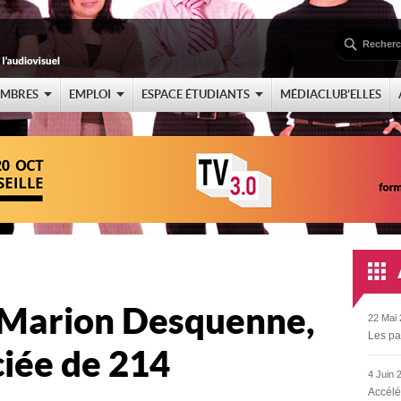
EMBRES
EMPLOI
ESPACE ÉTUDIANTS
MÉDIACLUB’ELLES
 Marion Desquenne,
22 Mai 
Les pa
ciée de 214
4 Juin 
Accélé