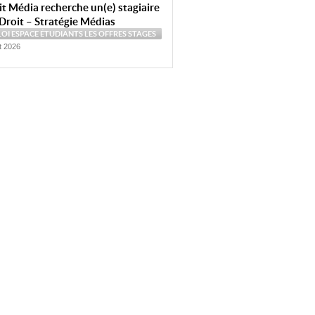
t Média recherche un(e) stagiaire
Droit – Stratégie Médias
LOI
ESPACE ÉTUDIANTS
LES OFFRES
STAGES
et 2026