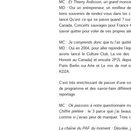
MC :
Et Thierry Ardisson, un grand monsi
MD : Oui un entrepreneur, un renifleur de 
bons souvenirs de rendez-vous dans les c
lancé Qu’est ce qui se passe quand ? sur
Canada, Concerts sauvages pour France 4 q
savoir quitter pour voler de ses propres ail
MC :
Je comprends donc que tu l’as quitté
MD : Oui en 2004, pour aller rejoindre l’
avons lancé le Culture Club, La vie de
Honoré au Canada) et ensuite 2P2L depuis
Paris Berlin sur Arte et Le mix de mel
KD2A.
C’est très enrichissant de passer d’une so
de programme et des savoir-faire différent
reportage.
MC :
Ok passons à notre questionnaire m
Chiffre préféré :
le 3 parce que j’ai beau
comme si j’avais peur de manquer. Trois c
La chaîne du PAF du moment :
Désolée, j