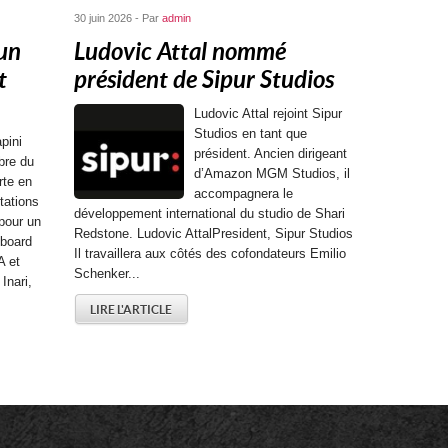
30 juin 2026 - Par
admin
 un
Ludovic Attal nommé
t
président de Sipur Studios
Ludovic Attal rejoint Sipur
Studios en tant que
pini
président. Ancien dirigeant
bre du
d’Amazon MGM Studios, il
rte en
accompagnera le
tations
développement international du studio de Shari
pour un
Redstone. Ludovic AttalPresident, Sipur Studios
 board
Il travaillera aux côtés des cofondateurs Emilio
A et
Schenker...
Inari,
LIRE L'ARTICLE