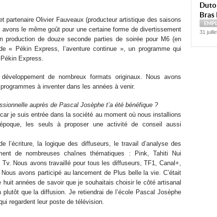
Dutoi
…
Bras 
t partenaire Olivier Fauveaux (producteur artistique des saisons
EMP
 avons le même goût pour une certaine forme de divertissement
31 juill
en production de douze seconde parties de soirée pour M6 (en
t de « Pékin Express, l’aventure continue », un programme qui
e Pékin Express.
éveloppement de nombreux formats originaux. Nous avons
de programmes à inventer dans les années à venir.
ssionnelle auprès de Pascal Josèphe t’a été bénéfique ?
car je suis entrée dans la société au moment où nous installions
époque, les seuls à proposer une activité de conseil aussi
de l’écriture, la logique des diffuseurs, le travail d’analyse des
ement de nombreuses chaînes thématiques : Pink, Tahiti Nui
Tv. Nous avons travaillé pour tous les diffuseurs, TF1, Canal+,
Nous avons participé au lancement de Plus belle la vie. C’était
huit années de savoir que je souhaitais choisir le côté artisanal
on plutôt que la diffusion. Je retiendrai de l’école Pascal Josèphe
ui regardent leur poste de télévision.