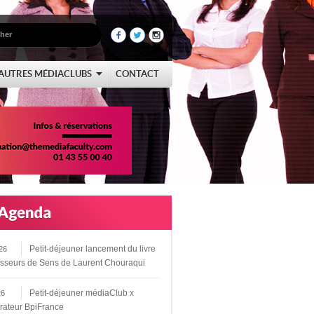
AUTRES MÉDIACLUBS
CONTACT
Petit-déjeuner lancement du livre
26
sseurs de Sens de Laurent Chouraqui
Petit-déjeuner médiaClub x
26
rateur BpiFrance