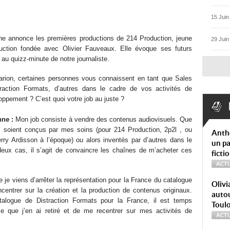
15 Juin
e annonce les premières productions de 214 Production, jeune
29 Juin
uction fondée avec Olivier Fauveaux. Elle évoque ses futurs
 au quizz-minute de notre journaliste.
rion, certaines personnes vous connaissent en tant que Sales
raction Formats, d’autres dans le cadre de vos activités de
oppement ? C’est quoi votre job au juste ?
ne :
Mon job consiste à vendre des contenus audiovisuels. Que
soient conçus par mes soins (pour 214 Production, 2p2l , ou
Anth
erry Ardisson à l’époque) ou alors inventés par d’autres dans le
un pa
eux cas, il s’agit de convaincre les chaînes de m’acheter ces
ficti
ACTU
 je viens d’arrêter la représentation pour la France du catalogue
Olivi
centrer sur la création et la production de contenus originaux.
autou
atalogue de Distraction Formats pour la France, il est temps
Toul
nce que j’en ai retiré et de me recentrer sur mes activités de
ACTU