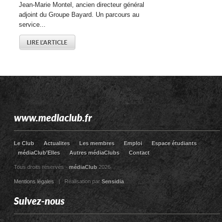
Jean-Marie Montel, ancien directeur général
adjoint du Groupe Bayard. Un parcours au
service...
LIRE L'ARTICLE
www.mediaclub.fr
Le Club
Actualites
Les membres
Emploi
Espace étudiants
médiaClub’Elles
Autres médiaClubs
Contact
Tous droits réservés -
médiaClub
2026
Mentions légales
| Réalisation par
Sensidia
Suivez-nous