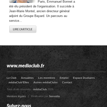
Paris, Emmanuel Bonnet a
été élu président de l'organisation. Il succède à
Jean-Marie Montel, ancien directeur général
adjoint du Groupe Bayard. Un parcours au
service...
LIRE L'ARTICLE
www.mediaclub.fr
Le Club
Actualites
Les membres
Emploi
Espace étudiants
médiaClub’Elles
Autres médiaClubs
Contact
Tous droits réservés -
médiaClub
2026
Mentions légales
| Réalisation par
Sensidia
Suivez-nous