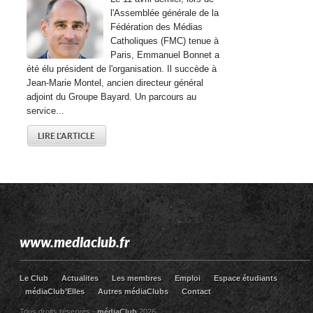
l'Assemblée générale de la
Fédération des Médias
Catholiques (FMC) tenue à
Paris, Emmanuel Bonnet a
été élu président de l'organisation. Il succède à
Jean-Marie Montel, ancien directeur général
adjoint du Groupe Bayard. Un parcours au
service...
LIRE L'ARTICLE
www.mediaclub.fr
Le Club
Actualites
Les membres
Emploi
Espace étudiants
médiaClub’Elles
Autres médiaClubs
Contact
Tous droits réservés -
médiaClub
2026