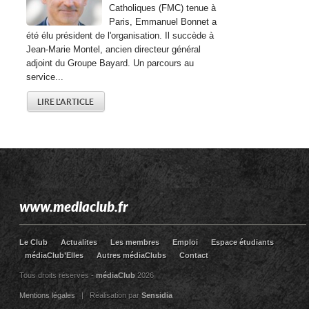
Catholiques (FMC) tenue à
Paris, Emmanuel Bonnet a
été élu président de l'organisation. Il succède à
Jean-Marie Montel, ancien directeur général
adjoint du Groupe Bayard. Un parcours au
service...
LIRE L'ARTICLE
www.mediaclub.fr
Le Club
Actualites
Les membres
Emploi
Espace étudiants
médiaClub’Elles
Autres médiaClubs
Contact
Tous droits réservés -
médiaClub
2026
Mentions légales
| Réalisation par
Sensidia