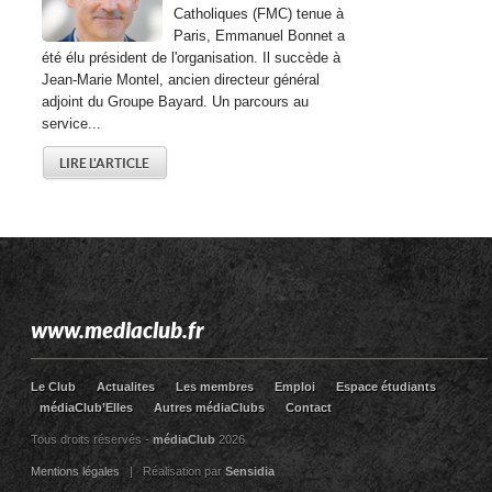
Catholiques (FMC) tenue à
Paris, Emmanuel Bonnet a
été élu président de l'organisation. Il succède à
Jean-Marie Montel, ancien directeur général
adjoint du Groupe Bayard. Un parcours au
service...
LIRE L'ARTICLE
www.mediaclub.fr
Le Club
Actualites
Les membres
Emploi
Espace étudiants
médiaClub’Elles
Autres médiaClubs
Contact
Tous droits réservés -
médiaClub
2026
Mentions légales
| Réalisation par
Sensidia